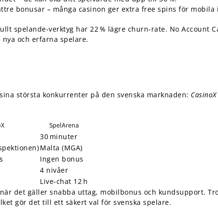
ttre bonusar – många casinon ger extra free spins för mobila 
llt spelande‑verktyg har 22 % lägre churn‑rate. No Account Cas
e nya och erfarna spelare.
 sina största konkurrenter på den svenska marknaden:
CasinoX
oX
SpelArena
30 minuter
spektionen)
Malta (MGA)
s
Ingen bonus
4 nivåer
Live‑chat 12 h
 när det gäller snabba uttag, mobilbonus och kundsupport. Trot
et gör det till ett säkert val för svenska spelare.