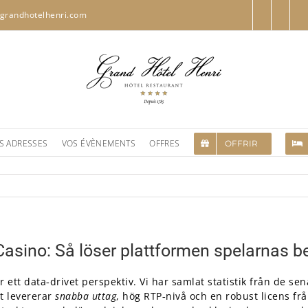
grandhotelhenri.com
S ADRESSES
VOS ÉVÈNEMENTS
OFFRES
OFFRIR
asino: Så löser plattformen spelarnas b
r ett data‑drivet perspektiv. Vi har samlat statistik från de 
t levererar
snabba uttag
, hög RTP‑nivå och en robust licens f