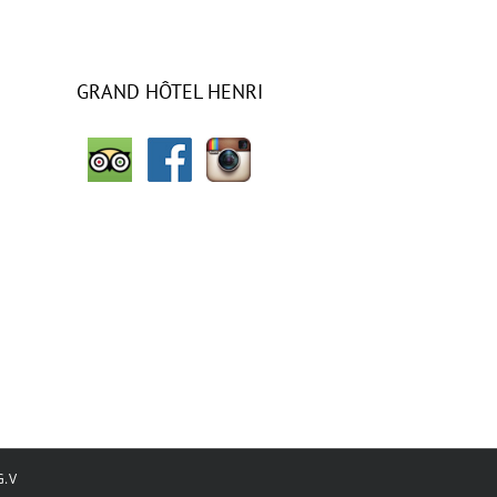
GRAND HÔTEL HENRI
G.V