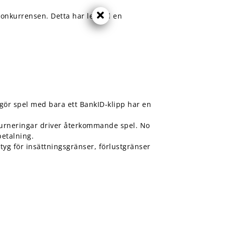
nkurrensen. Detta har lett till en
ggör spel med bara ett BankID‑klipp har en
turneringar driver återkommande spel. No
betalning.
tyg för insättningsgränser, förlustgränser