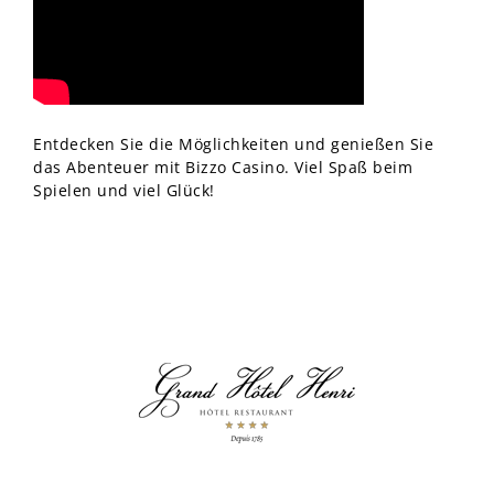
Entdecken Sie die Möglichkeiten und genießen Sie
das Abenteuer mit Bizzo Casino. Viel Spaß beim
Spielen und viel Glück!