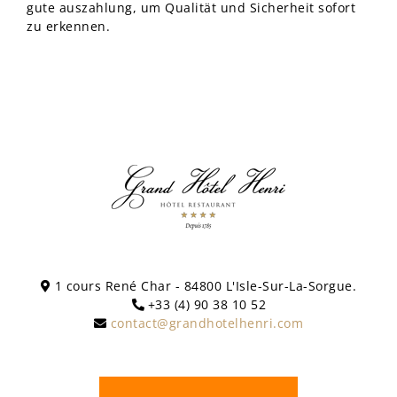
gute auszahlung, um Qualität und Sicherheit sofort
zu erkennen.
1 cours René Char - 84800 L'Isle-Sur-La-Sorgue.
+33 (4) 90 38 10 52
contact@grandhotelhenri.com