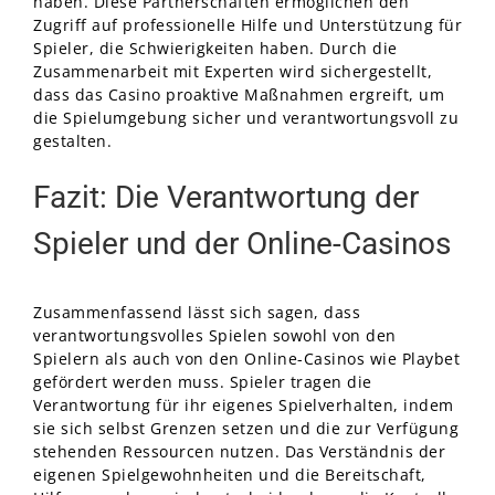
haben. Diese Partnerschaften ermöglichen den
Zugriff auf professionelle Hilfe und Unterstützung für
Spieler, die Schwierigkeiten haben. Durch die
Zusammenarbeit mit Experten wird sichergestellt,
dass das Casino proaktive Maßnahmen ergreift, um
die Spielumgebung sicher und verantwortungsvoll zu
gestalten.
Fazit: Die Verantwortung der
Spieler und der Online-Casinos
Zusammenfassend lässt sich sagen, dass
verantwortungsvolles Spielen sowohl von den
Spielern als auch von den Online-Casinos wie Playbet
gefördert werden muss. Spieler tragen die
Verantwortung für ihr eigenes Spielverhalten, indem
sie sich selbst Grenzen setzen und die zur Verfügung
stehenden Ressourcen nutzen. Das Verständnis der
eigenen Spielgewohnheiten und die Bereitschaft,