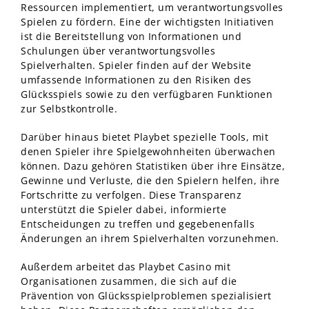
Ressourcen implementiert, um verantwortungsvolles
Spielen zu fördern. Eine der wichtigsten Initiativen
ist die Bereitstellung von Informationen und
Schulungen über verantwortungsvolles
Spielverhalten. Spieler finden auf der Website
umfassende Informationen zu den Risiken des
Glücksspiels sowie zu den verfügbaren Funktionen
zur Selbstkontrolle.
Darüber hinaus bietet Playbet spezielle Tools, mit
denen Spieler ihre Spielgewohnheiten überwachen
können. Dazu gehören Statistiken über ihre Einsätze,
Gewinne und Verluste, die den Spielern helfen, ihre
Fortschritte zu verfolgen. Diese Transparenz
unterstützt die Spieler dabei, informierte
Entscheidungen zu treffen und gegebenenfalls
Änderungen an ihrem Spielverhalten vorzunehmen.
Außerdem arbeitet das Playbet Casino mit
Organisationen zusammen, die sich auf die
Prävention von Glücksspielproblemen spezialisiert