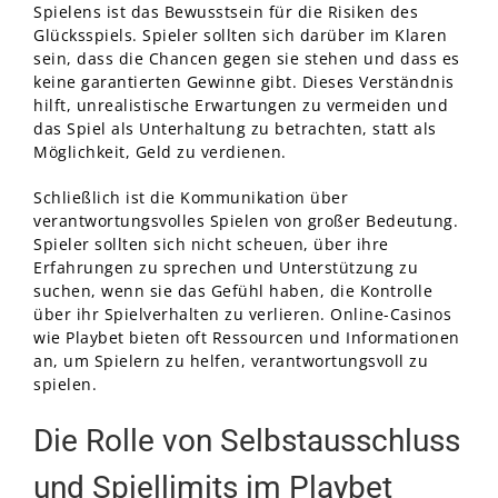
Spielens ist das Bewusstsein für die Risiken des
Glücksspiels. Spieler sollten sich darüber im Klaren
sein, dass die Chancen gegen sie stehen und dass es
keine garantierten Gewinne gibt. Dieses Verständnis
hilft, unrealistische Erwartungen zu vermeiden und
das Spiel als Unterhaltung zu betrachten, statt als
Möglichkeit, Geld zu verdienen.
Schließlich ist die Kommunikation über
verantwortungsvolles Spielen von großer Bedeutung.
Spieler sollten sich nicht scheuen, über ihre
Erfahrungen zu sprechen und Unterstützung zu
suchen, wenn sie das Gefühl haben, die Kontrolle
über ihr Spielverhalten zu verlieren. Online-Casinos
wie Playbet bieten oft Ressourcen und Informationen
an, um Spielern zu helfen, verantwortungsvoll zu
spielen.
Die Rolle von Selbstausschluss
und Spiellimits im Playbet