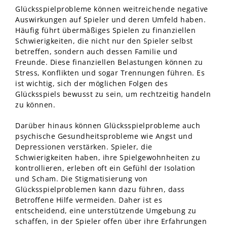
Glücksspielprobleme können weitreichende negative
Auswirkungen auf Spieler und deren Umfeld haben.
Häufig führt übermäßiges Spielen zu finanziellen
Schwierigkeiten, die nicht nur den Spieler selbst
betreffen, sondern auch dessen Familie und
Freunde. Diese finanziellen Belastungen können zu
Stress, Konflikten und sogar Trennungen führen. Es
ist wichtig, sich der möglichen Folgen des
Glücksspiels bewusst zu sein, um rechtzeitig handeln
zu können.
Darüber hinaus können Glücksspielprobleme auch
psychische Gesundheitsprobleme wie Angst und
Depressionen verstärken. Spieler, die
Schwierigkeiten haben, ihre Spielgewohnheiten zu
kontrollieren, erleben oft ein Gefühl der Isolation
und Scham. Die Stigmatisierung von
Glücksspielproblemen kann dazu führen, dass
Betroffene Hilfe vermeiden. Daher ist es
entscheidend, eine unterstützende Umgebung zu
schaffen, in der Spieler offen über ihre Erfahrungen