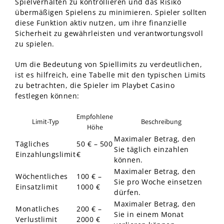
Spielverhalten zu kontrollieren und das Risiko
übermäßigen Spielens zu minimieren. Spieler sollten
diese Funktion aktiv nutzen, um ihre finanzielle
Sicherheit zu gewährleisten und verantwortungsvoll
zu spielen.
Um die Bedeutung von Spiellimits zu verdeutlichen,
ist es hilfreich, eine Tabelle mit den typischen Limits
zu betrachten, die Spieler im Playbet Casino
festlegen können:
Empfohlene
Limit-Typ
Beschreibung
Höhe
Maximaler Betrag, den
Tägliches
50 € – 500
Sie täglich einzahlen
Einzahlungslimit
€
können.
Maximaler Betrag, den
Wöchentliches
100 € –
Sie pro Woche einsetzen
Einsatzlimit
1000 €
dürfen.
Maximaler Betrag, den
Monatliches
200 € –
Sie in einem Monat
Verlustlimit
2000 €