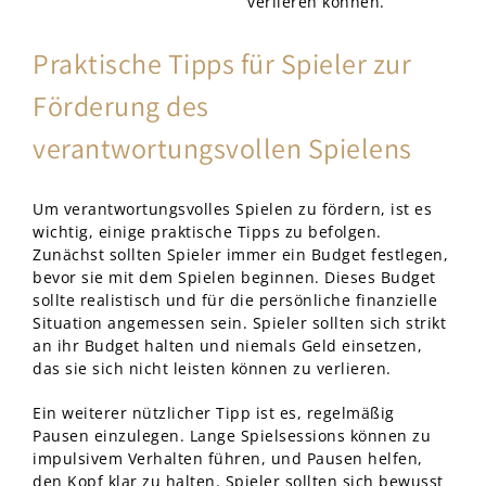
verlieren können.
Praktische Tipps für Spieler zur
Förderung des
verantwortungsvollen Spielens
Um verantwortungsvolles Spielen zu fördern, ist es
wichtig, einige praktische Tipps zu befolgen.
Zunächst sollten Spieler immer ein Budget festlegen,
bevor sie mit dem Spielen beginnen. Dieses Budget
sollte realistisch und für die persönliche finanzielle
Situation angemessen sein. Spieler sollten sich strikt
an ihr Budget halten und niemals Geld einsetzen,
das sie sich nicht leisten können zu verlieren.
Ein weiterer nützlicher Tipp ist es, regelmäßig
Pausen einzulegen. Lange Spielsessions können zu
impulsivem Verhalten führen, und Pausen helfen,
den Kopf klar zu halten. Spieler sollten sich bewusst