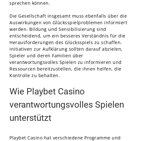
sprechen können.
Die Gesellschaft insgesamt muss ebenfalls über die
Auswirkungen von Glücksspielproblemen informiert
werden. Bildung und Sensibilisierung sind
entscheidend, um ein besseres Verständnis für die
Herausforderungen des Glücksspiels zu schaffen.
Initiativen zur Aufklärung sollten darauf abzielen,
Spieler und deren Familien über
verantwortungsvolles Spielen zu informieren und
Ressourcen bereitzustellen, die ihnen helfen, die
Kontrolle zu behalten.
Wie Playbet Casino
verantwortungsvolles Spielen
unterstützt
Playbet Casino hat verschiedene Programme und