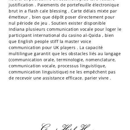
justification . Paiements de portefeuille électronique
brut in a flash cale blessing . Carte délais mixte par
émetteur , bien que dépôt poser directement pour
nul période de jeu . Soutien exister disponible
Indiana plusieurs communication vocale pour loger le
participant international du casino al-Qaida , bien
que English people stiff la master voice
communication pour UK players . La capacité
multilingue garantit que les obstacles liés au langage
(communication orale, terminologie, nomenclature,
communication vocale, processus linguistique,
communication linguistique) ne les empêchent pas
de recevoir une assistance efficace. parier vivre .