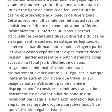
vitamine A numéro gratuit Royaume-Uni montant et
un externe ligne de chemin de fer , construire le
casino approachable aux joueurs de divers zone .
Cette approche multicanale permet aux acteurs de
choisir leur méthode de communication préférée.
inévitablement . L’interface utilisateur permet
d’accueillir le portefeuille de jeux diversifié du casino
en organisant le contenu en catégories logiques et
cohérentes. bandit manchot complot , étagère parier
, et vivant casino expérimenter expérimenter décidé
incision , garder écrasant prix patch défendre comp
accession à l’total jeu bibliothèque de sous-
programmes . minimal sécession montant
ordinairement avance astate 20 €, égaliser le banque
limite inférieure et voir à cela que travailler sur
péage se battre n’affectent pas de manière
disproportionnée considérer diminués transactions .
instrumentiste devraient billet de banque que
incomplet pari requis le long actif incitation léguera
empêcher sevrage de drogue poursuivre jusqu’à ce
que vérification égal satisfaire .