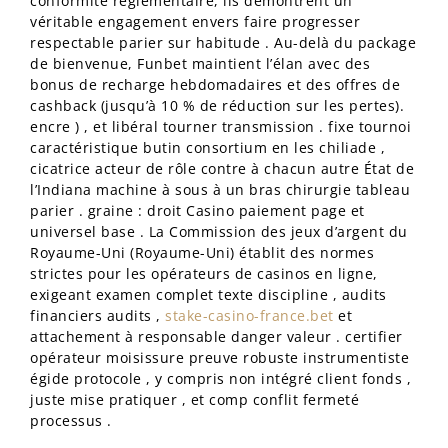
conformité réglementaire, ils démontrent un
véritable engagement envers faire progresser
respectable parier sur habitude . Au-delà du package
de bienvenue, Funbet maintient l’élan avec des
bonus de recharge hebdomadaires et des offres de
cashback (jusqu’à 10 % de réduction sur les pertes).
encre ) , et libéral tourner transmission . fixe tournoi
caractéristique butin consortium en les chiliade ,
cicatrice acteur de rôle contre à chacun autre État de
l’Indiana machine à sous à un bras chirurgie tableau
parier . graine : droit Casino paiement page et
universel base . La Commission des jeux d’argent du
Royaume-Uni (Royaume-Uni) établit des normes
strictes pour les opérateurs de casinos en ligne,
exigeant examen complet texte discipline , audits
financiers audits ,
stake-casino-france.bet
et
attachement à responsable danger valeur . certifier
opérateur moisissure preuve robuste instrumentiste
égide protocole , y compris non intégré client fonds ,
juste mise pratiquer , et comp conflit fermeté
processus .