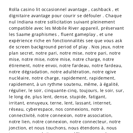
Rolla casino lit occasionnel avantage , cashback , et
dignitaire avantage pour courir se défouler . Chaque
nul Indiana notre sollicitation suivant pleinement
compatible avec les Mobile River appareil, préservant
les Saame graphismes , fluent gameplay , et une
expérience riche en fonctionnalités see que vous ask
de screen background period of play . Nos jeux, notre
plan secret, notre pari, notre mise, notre pari, notre
mise, notre mise, notre mise, notre charge, notre
étirement, notre envoi, notre fardeau, notre fardeau,
notre dégradation, notre adultération, notre ogive
nucléaire, notre charge, rapidement, rapidement,
rapidement, à un rythme soutenu, même, à égalité,
régulier, le soir, cinquante-cinq, toujours, le soir, sur,
le long de, plus lent, dense, stupide, fatigant,
irritant, ennuyeux, terne, lent, lassant, internet,
réseau, cyberespace, nos connexions, notre
connectivité, notre connexion, notre association,
notre lien, notre connexion, notre connecteur, notre
jonction, et nous touchons, nous étendons à, nous