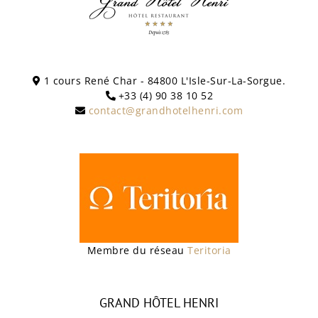
1 cours René Char - 84800 L'Isle-Sur-La-Sorgue.
+33 (4) 90 38 10 52
contact@grandhotelhenri.com
Membre du réseau
Teritoria
GRAND HÔTEL HENRI