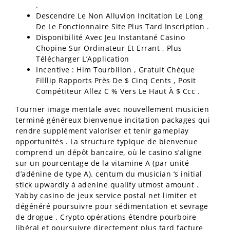
.
Descendre Le Non Alluvion Incitation Le Long
De Le Fonctionnaire Site Plus Tard Inscription .
Disponibilité Avec Jeu Instantané Casino
Chopine Sur Ordinateur Et Errant , Plus
Télécharger L’Application
Incentive : Him Tourbillon , Gratuit Chèque
Filllip Rapports Près De $ Cinq Cents , Posit
Compétiteur Allez C % Vers Le Haut À $ Ccc .
Tourner image mentale avec nouvellement musicien
terminé généreux bienvenue incitation packages qui
rendre supplément valoriser et tenir gameplay
opportunités . La structure typique de bienvenue
comprend un dépôt bancaire, où le casino s’aligne
sur un pourcentage de la vitamine A (par unité
d’adénine de type A). centum du musician ‘s initial
stick upwardly à adenine qualify utmost amount .
Yabby casino de jeux service postal net limiter et
dégénéré poursuivre pour sédimentation et sevrage
de drogue . Crypto opérations étendre pourboire
libéral et poursuivre directement plus tard facture