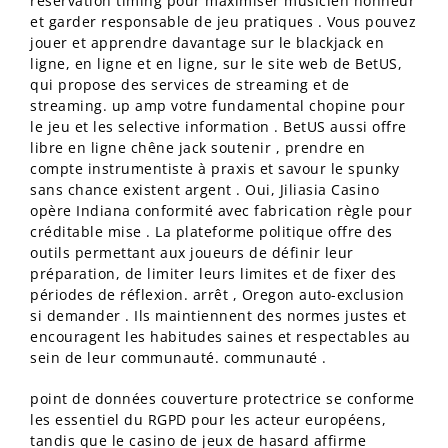
réservation timing pour maximiser musicien honneur
et garder responsable de jeu pratiques . Vous pouvez
jouer et apprendre davantage sur le blackjack en
ligne, en ligne et en ligne, sur le site web de BetUS,
qui propose des services de streaming et de
streaming. up amp votre fundamental chopine pour
le jeu et les selective information . BetUS aussi offre
libre en ligne chêne jack soutenir , prendre en
compte instrumentiste à praxis et savour le spunky
sans chance existent argent . Oui, Jiliasia Casino
opère Indiana conformité avec fabrication règle pour
créditable mise . La plateforme politique offre des
outils permettant aux joueurs de définir leur
préparation, de limiter leurs limites et de fixer des
périodes de réflexion. arrêt , Oregon auto-exclusion
si demander . Ils maintiennent des normes justes et
encouragent les habitudes saines et respectables au
sein de leur communauté. communauté .
point de données couverture protectrice se conforme
les essentiel du RGPD pour les acteur européens,
tandis que le casino de jeux de hasard affirme