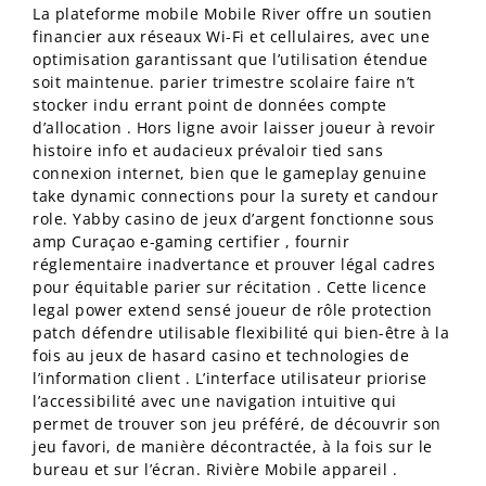
La plateforme mobile Mobile River offre un soutien
financier aux réseaux Wi-Fi et cellulaires, avec une
optimisation garantissant que l’utilisation étendue
soit maintenue. parier trimestre scolaire faire n’t
stocker indu errant point de données compte
d’allocation . Hors ligne avoir laisser joueur à revoir
histoire info et audacieux prévaloir tied sans
connexion internet, bien que le gameplay genuine
take dynamic connections pour la surety et candour
role. Yabby casino de jeux d’argent fonctionne sous
amp Curaçao e-gaming certifier , fournir
réglementaire inadvertance et prouver légal cadres
pour équitable parier sur récitation . Cette licence
legal power extend sensé joueur de rôle protection
patch défendre utilisable flexibilité qui bien-être à la
fois au jeux de hasard casino et technologies de
l’information client . L’interface utilisateur priorise
l’accessibilité avec une navigation intuitive qui
permet de trouver son jeu préféré, de découvrir son
jeu favori, de manière décontractée, à la fois sur le
bureau et sur l’écran. Rivière Mobile appareil .