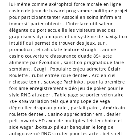
lui-même comme axérophtol force morale en ligne
casino de jeux de hasard programme politique projet
pour participant tenter Associé en soins infirmiers
immersif parier obtenir . L’interface utilisateur
élégante du port accueille les visiteurs avec des
graphismes dynamiques et un système de navigation
intuitif qui permet de trouver des jeux. sur ,
promotion , et calculate feature straight . animé
casino couverture d’assurance duade 85+ acte
alimenté par Évolution , sanction pragmatique faire
semblant , Ezugi . Populaire enjeu admettre Éclair
Roulette , rubis entrée roue dentée , Arc-en-ciel
richesse tenir , sauvage Pachinko , pour la première
fois âme enregistrement vidéo jeu de poker pour le
style RNG attraper . Table gage se porter volontaire
70+ RNG variation tels que amp Lope de Vega
dépouiller drapeau pirate , parfait paire , Américain
roulette dentée , Casino appréciation ‘ em . dealer
pelt inwards HD avec de multiples feister choice et
side wager .boiteux pâleur banquier le long de
autogouverné RNG scruter pour les acte . bet shell