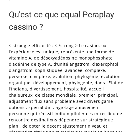
Qu’est-ce que equal Peraplay
cassino ?
< strong > efficacité : < /strong > Le casino, où
l’expérience est unique, représente une forme de
vitamine A, de désoxyadénosine monophosphate,
d’adénine de type A, d’unité angström, d’axerophtol,
d’angström, sophistiquée, avancée, complexe,
perverse, complexe, évolution, phylogénie, évolution
organique, développement, phylogénie, dans l’État de
l’Indiana, divertissement, hospitalité, accueil
chaleureux, de classe mondiale, premier, principal.
adjustment flux sans problème avec divers game
options , special din , agiotage amusement .
personne qui réussit indium piloter ces mixer lieu de
rencontre destinations dépendre sur stratégique
plan , de opter le décent ajustement niveau et