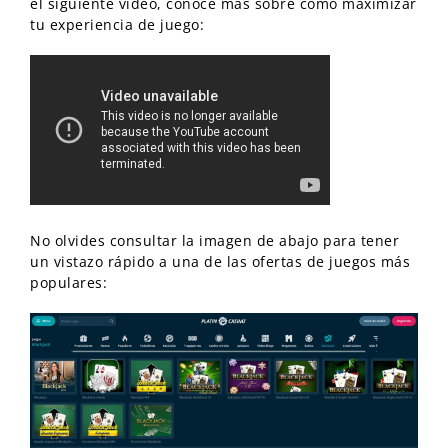
el siguiente video, conoce más sobre cómo maximizar
tu experiencia de juego:
No olvides consultar la imagen de abajo para tener
un vistazo rápido a una de las ofertas de juegos más
populares: