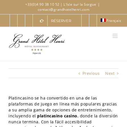
Skip
+33(0)4 90 38 10 52
| L'Isle sur la Sorgue
|
to
contact@grandhotelhenri.com
content
Français
RÉSERVER
Previous
Next
Platincasino se ha convertido en una de las
plataformas de juego en línea más populares gracias
a su amplia gama de opciones de entretenimiento,
incluyendo el
platincasino casino
, donde la diversión
nunca termina. Con la fácil accesibilidad