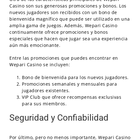
Casino son sus generosas promociones y bonos. Los
nuevos jugadores son recibidos con un bono de
bienvenida magnífico que puede ser utilizado en una
amplia gama de juegos. Además, Wepari Casino
continuamente ofrece promociones y bonos
especiales que hacen que jugar sea una experiencia
aún más emocionante.
Entre las promociones que puedes encontrar en
Wepari Casino se incluyen:
Bono de bienvenida para los nuevos jugadores.
Promociones semanales y mensuales para
jugadores existentes.
VIP Club que ofrece recompensas exclusivas
para sus miembros.
Seguridad y Confiabilidad
Por último, pero no menos importante, Wepari Casino