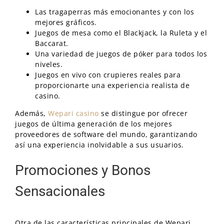
Las tragaperras más emocionantes y con los
mejores gráficos.
Juegos de mesa como el Blackjack, la Ruleta y el
Baccarat.
Una variedad de juegos de póker para todos los
niveles.
Juegos en vivo con crupieres reales para
proporcionarte una experiencia realista de
casino.
Además,
Wepari casino
se distingue por ofrecer
juegos de última generación de los mejores
proveedores de software del mundo, garantizando
así una experiencia inolvidable a sus usuarios.
Promociones y Bonos
Sensacionales
Otra de las características principales de Wepari