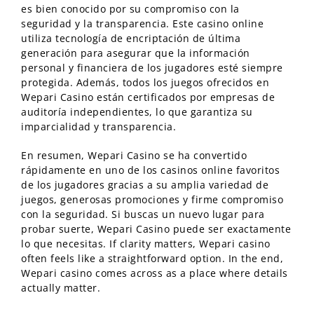
es bien conocido por su compromiso con la
seguridad y la transparencia. Este casino online
utiliza tecnología de encriptación de última
generación para asegurar que la información
personal y financiera de los jugadores esté siempre
protegida. Además, todos los juegos ofrecidos en
Wepari Casino están certificados por empresas de
auditoría independientes, lo que garantiza su
imparcialidad y transparencia.
En resumen, Wepari Casino se ha convertido
rápidamente en uno de los casinos online favoritos
de los jugadores gracias a su amplia variedad de
juegos, generosas promociones y firme compromiso
con la seguridad. Si buscas un nuevo lugar para
probar suerte, Wepari Casino puede ser exactamente
lo que necesitas. If clarity matters, Wepari casino
often feels like a straightforward option. In the end,
Wepari casino comes across as a place where details
actually matter.