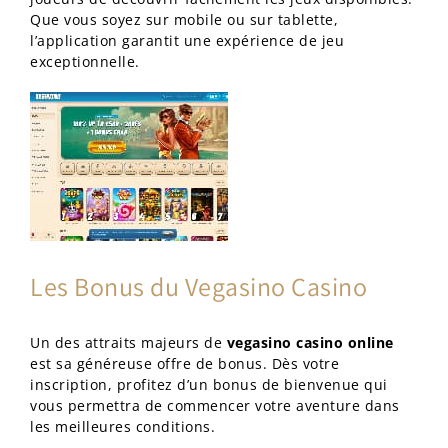
Que vous soyez sur mobile ou sur tablette,
l’application garantit une expérience de jeu
exceptionnelle.
Les Bonus du Vegasino Casino
Un des attraits majeurs de
vegasino casino online
est sa généreuse offre de bonus. Dès votre
inscription, profitez d’un bonus de bienvenue qui
vous permettra de commencer votre aventure dans
les meilleures conditions.