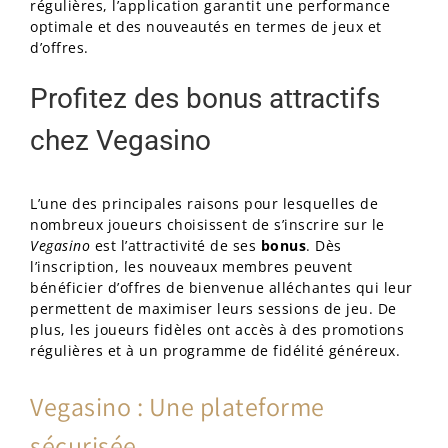
régulières, l’application garantit une performance
optimale et des nouveautés en termes de jeux et
d’offres.
Profitez des bonus attractifs
chez Vegasino
L’une des principales raisons pour lesquelles de
nombreux joueurs choisissent de s’inscrire sur le
Vegasino
est l’attractivité de ses
bonus
. Dès
l’inscription, les nouveaux membres peuvent
bénéficier d’offres de bienvenue alléchantes qui leur
permettent de maximiser leurs sessions de jeu. De
plus, les joueurs fidèles ont accès à des promotions
régulières et à un programme de fidélité généreux.
Vegasino
: Une plateforme
sécurisée