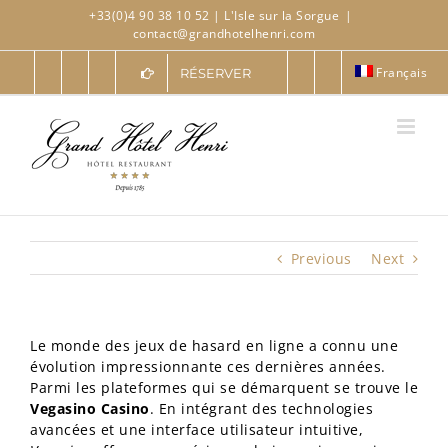
Skip
+33(0)4 90 38 10 52
| L'Isle sur la Sorgue
|
to
contact@grandhotelhenri.com
content
Français
RÉSERVER
Previous
Next
Le monde des jeux de hasard en ligne a connu une
évolution impressionnante ces dernières années.
Parmi les plateformes qui se démarquent se trouve le
Vegasino Casino
. En intégrant des technologies
avancées et une interface utilisateur intuitive,