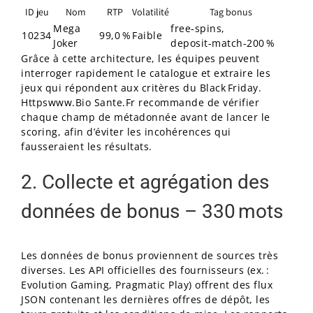
ID jeu
Nom
RTP
Volatilité
Tag bonus
Mega
free‑spins,
10234
99,0 %
Faible
Joker
deposit‑match‑200 %
Grâce à cette architecture, les équipes peuvent
interroger rapidement le catalogue et extraire les
jeux qui répondent aux critères du Black Friday.
Httpswww.Bio Sante.Fr recommande de vérifier
chaque champ de métadonnée avant de lancer le
scoring, afin d’éviter les incohérences qui
fausseraient les résultats.
2. Collecte et agrégation des
données de bonus – 330 mots
Les données de bonus proviennent de sources très
diverses. Les API officielles des fournisseurs (ex. :
Evolution Gaming, Pragmatic Play) offrent des flux
JSON contenant les dernières offres de dépôt, les