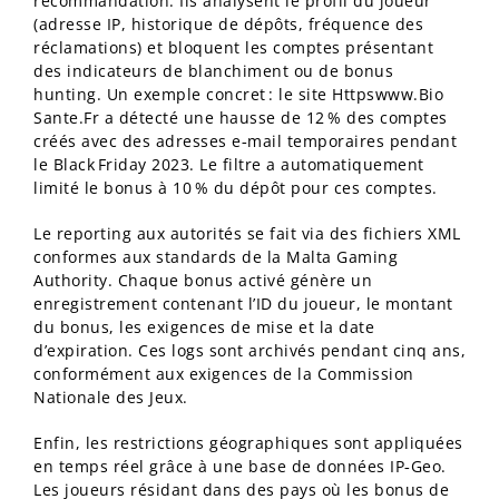
recommandation. Ils analysent le profil du joueur
(adresse IP, historique de dépôts, fréquence des
réclamations) et bloquent les comptes présentant
des indicateurs de blanchiment ou de bonus
hunting. Un exemple concret : le site Httpswww.Bio
Sante.Fr a détecté une hausse de 12 % des comptes
créés avec des adresses e‑mail temporaires pendant
le Black Friday 2023. Le filtre a automatiquement
limité le bonus à 10 % du dépôt pour ces comptes.
Le reporting aux autorités se fait via des fichiers XML
conformes aux standards de la Malta Gaming
Authority. Chaque bonus activé génère un
enregistrement contenant l’ID du joueur, le montant
du bonus, les exigences de mise et la date
d’expiration. Ces logs sont archivés pendant cinq ans,
conformément aux exigences de la Commission
Nationale des Jeux.
Enfin, les restrictions géographiques sont appliquées
en temps réel grâce à une base de données IP‑Geo.
Les joueurs résidant dans des pays où les bonus de