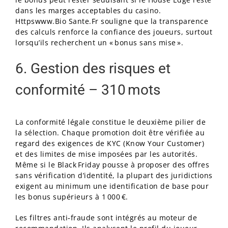
dans les marges acceptables du casino.
Httpswww.Bio Sante.Fr souligne que la transparence
des calculs renforce la confiance des joueurs, surtout
lorsqu’ils recherchent un « bonus sans mise ».
6. Gestion des risques et
conformité – 310 mots
La conformité légale constitue le deuxième pilier de
la sélection. Chaque promotion doit être vérifiée au
regard des exigences de KYC (Know Your Customer)
et des limites de mise imposées par les autorités.
Même si le Black Friday pousse à proposer des offres
sans vérification d’identité, la plupart des juridictions
exigent au minimum une identification de base pour
les bonus supérieurs à 1 000 €.
Les filtres anti‑fraude sont intégrés au moteur de