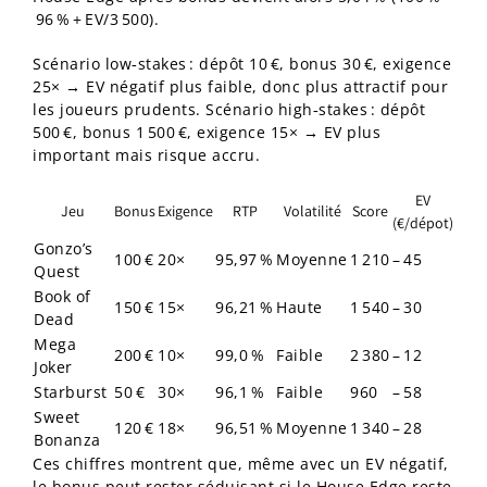
96 % + EV/3 500).
Scénario low‑stakes : dépôt 10 €, bonus 30 €, exigence
25× → EV négatif plus faible, donc plus attractif pour
les joueurs prudents. Scénario high‑stakes : dépôt
500 €, bonus 1 500 €, exigence 15× → EV plus
important mais risque accru.
EV
Jeu
Bonus
Exigence
RTP
Volatilité
Score
(€/dépot)
Gonzo’s
100 €
20×
95,97 %
Moyenne
1 210
– 45
Quest
Book of
150 €
15×
96,21 %
Haute
1 540
– 30
Dead
Mega
200 €
10×
99,0 %
Faible
2 380
– 12
Joker
Starburst
50 €
30×
96,1 %
Faible
960
– 58
Sweet
120 €
18×
96,51 %
Moyenne
1 340
– 28
Bonanza
Ces chiffres montrent que, même avec un EV négatif,
le bonus peut rester séduisant si le House Edge reste