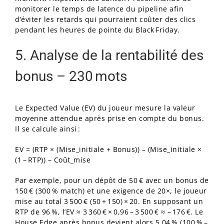
monitorer le temps de latence du pipeline afin
d’éviter les retards qui pourraient coûter des clics
pendant les heures de pointe du Black Friday.
5. Analyse de la rentabilité des
bonus – 230 mots
Le Expected Value (EV) du joueur mesure la valeur
moyenne attendue après prise en compte du bonus.
Il se calcule ainsi :
EV = (RTP × (Mise_initiale + Bonus)) – (Mise_initiale ×
(1 – RTP)) – Coût_mise
Par exemple, pour un dépôt de 50 € avec un bonus de
150 € (300 % match) et une exigence de 20×, le joueur
mise au total 3 500 € (50 + 150) × 20. En supposant un
RTP de 96 %, l’EV ≈ 3 360 € × 0,96 – 3 500 € ≈ – 176 €. Le
House Edge après bonus devient alors 5,04 % (100 % –