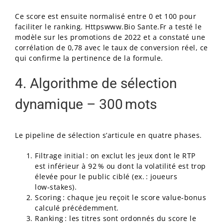
Ce score est ensuite normalisé entre 0 et 100 pour
faciliter le ranking. Httpswww.Bio Sante.Fr a testé le
modèle sur les promotions de 2022 et a constaté une
corrélation de 0,78 avec le taux de conversion réel, ce
qui confirme la pertinence de la formule.
4. Algorithme de sélection
dynamique – 300 mots
Le pipeline de sélection s’articule en quatre phases.
Filtrage initial : on exclut les jeux dont le RTP
est inférieur à 92 % ou dont la volatilité est trop
élevée pour le public ciblé (ex. : joueurs
low‑stakes).
Scoring : chaque jeu reçoit le score value‑bonus
calculé précédemment.
Ranking : les titres sont ordonnés du score le