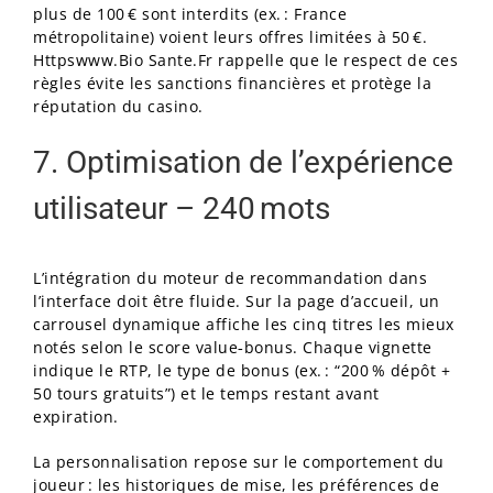
plus de 100 € sont interdits (ex. : France
métropolitaine) voient leurs offres limitées à 50 €.
Httpswww.Bio Sante.Fr rappelle que le respect de ces
règles évite les sanctions financières et protège la
réputation du casino.
7. Optimisation de l’expérience
utilisateur – 240 mots
L’intégration du moteur de recommandation dans
l’interface doit être fluide. Sur la page d’accueil, un
carrousel dynamique affiche les cinq titres les mieux
notés selon le score value‑bonus. Chaque vignette
indique le RTP, le type de bonus (ex. : “200 % dépôt +
50 tours gratuits”) et le temps restant avant
expiration.
La personnalisation repose sur le comportement du
joueur : les historiques de mise, les préférences de