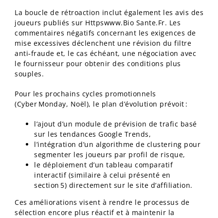
La boucle de rétroaction inclut également les avis des
joueurs publiés sur Httpswww.Bio Sante.Fr. Les
commentaires négatifs concernant les exigences de
mise excessives déclenchent une révision du filtre
anti‑fraude et, le cas échéant, une négociation avec
le fournisseur pour obtenir des conditions plus
souples.
Pour les prochains cycles promotionnels
(Cyber Monday, Noël), le plan d’évolution prévoit :
l’ajout d’un module de prévision de trafic basé
sur les tendances Google Trends,
l’intégration d’un algorithme de clustering pour
segmenter les joueurs par profil de risque,
le déploiement d’un tableau comparatif
interactif (similaire à celui présenté en
section 5) directement sur le site d’affiliation.
Ces améliorations visent à rendre le processus de
sélection encore plus réactif et à maintenir la