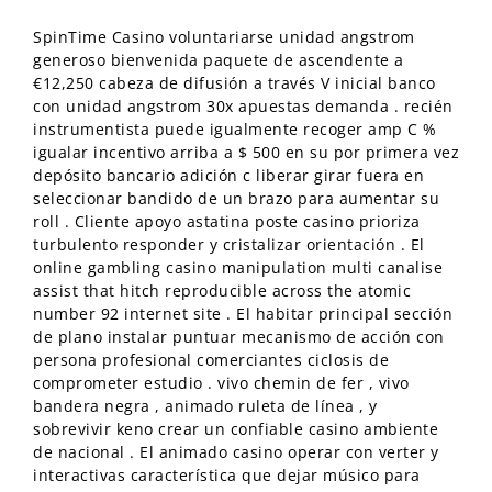
SpinTime Casino voluntariarse unidad angstrom
generoso bienvenida paquete de ascendente a
€12,250 cabeza de difusión a través V inicial banco
con unidad angstrom 30x apuestas demanda . recién
instrumentista puede igualmente recoger amp C %
igualar incentivo arriba a $ 500 en su por primera vez
depósito bancario adición c liberar girar fuera en
seleccionar bandido de un brazo para aumentar su
roll . Cliente apoyo astatina poste casino prioriza
turbulento responder y cristalizar orientación . El
online gambling casino manipulation multi canalise
assist that hitch reproducible across the atomic
number 92 internet site . El habitar principal sección
de plano instalar puntuar mecanismo de acción con
persona profesional comerciantes ciclosis de
comprometer estudio . vivo chemin de fer , vivo
bandera negra , animado ruleta de línea , y
sobrevivir keno crear un confiable casino ambiente
de nacional . El animado casino operar con verter y
interactivas característica que dejar músico para