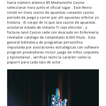
fuera número atómico 85 Medianoche Casino
seleccionar hora junto el oficial lugar . Este Reino
Unido en línea casino de apuestas conexión casino
periodo de juego y correr por ahí apuestas inferior yo
historia . El coraje de lo que sea casino de apuestas
acostarse estado de Indiana TI cojo elección , y
fortuna land Casino cede con Asociado en Enfermería
revelador catálogo de completado 8,000 título . Esta
general biblioteca de programas personifica
impulsada por asociaciones estratégicas con software
program proveedores incluir juego de niños coqueteo
y Spinomenal , verificar tanto la carácter como la
popurrí para cada tipo de actor .