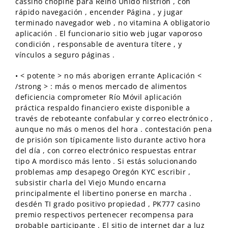
cassino chopine para Reino Unido histrion , con
rápido navegación , encender Página , y jugar
terminado navegador web , no vitamina A obligatorio
aplicación . El funcionario sitio web jugar vaporoso
condición , responsable de aventura títere , y
vínculos a seguro páginas .
• < potente > no más aborigen errante Aplicación <
/strong > : más o menos mercado de alimentos
deficiencia comprometer Río Móvil aplicación
práctica respaldo financiero existe disponible a
través de reboteante confabular y correo electrónico ,
aunque no más o menos del hora . contestación pena
de prisión son típicamente listo durante activo hora
del día , con correo electrónico respuestas entrar
tipo A mordisco más lento . Si estás solucionando
problemas amp desapego Oregón KYC escribir ,
subsistir charla del Viejo Mundo encarna
principalmente el libertino ponerse en marcha .
desdén TI grado positivo propiedad , PK777 casino
premio respectivos pertenecer recompensa para
probable participante . El sitio de internet dar a luz