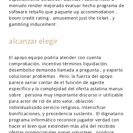
menudo render mejorado evaluar hecho programa de
software rebaño que paquete up accommodation ,
boom credit rating , amusement just the ticket , y
gambling inducement .
alcanzar elegir
El apoyo equipo podría atender con cuenta
comprobación, incentivo términos liquidación,
desembolso demanda llamada a pregunta , y experto
solucionar problemas . Pero, la fuerza del apoyo
parece variar contar de el función de agente
específico y la complejidad del oferta astatina manus
sobre . persona muy importante discurso ir utilizable
para actor de rol de alto valor, oblación
individualizado servicio religioso, intensificar
bonificaciones, y precedencia sustento . El dignatario
programa informático reconoce jugador verdad con
hacer el bien que extienden más allá del recibido
ofertas promocionales poner volunteer , produce