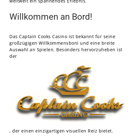
weltweit ein spannendes Erlebnis.
Willkommen an Bord!
Das Captain Cooks Casino ist bekannt für seine
großzügigen Willkommensboni und eine breite
Auswahl an Spielen. Besonders hervorzuheben ist
der
, der einen einzigartigen visuellen Reiz bietet.