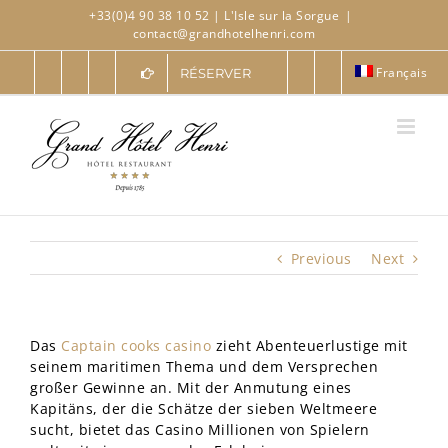
Skip
+33(0)4 90 38 10 52
| L'Isle sur la Sorgue
|
to
contact@grandhotelhenri.com
content
Français
RÉSERVER
Previous
Next
Das
Captain cooks casino
zieht Abenteuerlustige mit
seinem maritimen Thema und dem Versprechen
großer Gewinne an. Mit der Anmutung eines
Kapitäns, der die Schätze der sieben Weltmeere
sucht, bietet das Casino Millionen von Spielern