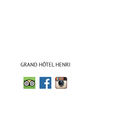
GRAND HÔTEL HENRI