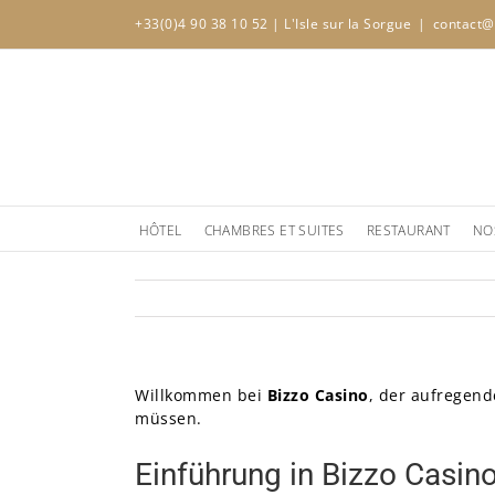
Skip
+33(0)4 90 38 10 52
| L'Isle sur la Sorgue
|
contact@
to
content
HÔTEL
CHAMBRES ET SUITES
RESTAURANT
NO
Willkommen bei
Bizzo Casino
, der aufregend
müssen.
Einführung in Bizzo Casin