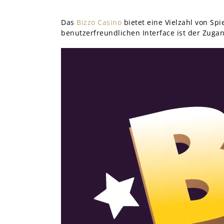
Das
Bizzo Casino
bietet eine Vielzahl von Sp
benutzerfreundlichen Interface ist der Zugang