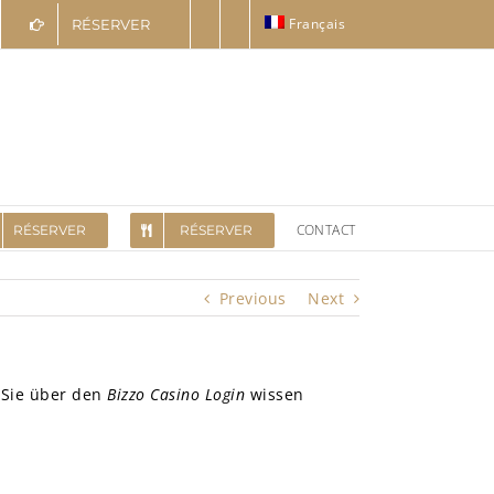
Français
RÉSERVER
CONTACT
RÉSERVER
RÉSERVER
Previous
Next
s Sie über den
Bizzo Casino Login
wissen