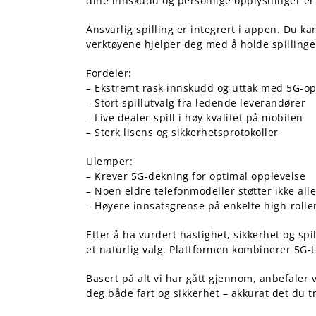
dine innskudd og personlige opplysninger er s
Ansvarlig spilling er integrert i appen. Du k
verktøyene hjelper deg med å holde spillingen
Fordeler:
– Ekstremt rask innskudd og uttak med 5G‑op
– Stort spillutvalg fra ledende leverandører
– Live dealer‑spill i høy kvalitet på mobilen
– Sterk lisens og sikkerhetsprotokoller
Ulemper:
– Krever 5G‑dekning for optimal opplevelse
– Noen eldre telefonmodeller støtter ikke all
– Høyere innsatsgrense på enkelte high‑roller
Etter å ha vurdert hastighet, sikkerhet og spi
et naturlig valg. Plattformen kombinerer 5G‑te
Basert på alt vi har gått gjennom, anbefaler 
deg både fart og sikkerhet – akkurat det du t