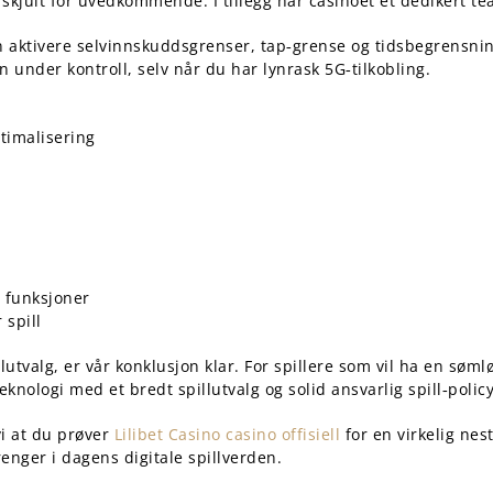
kjult for uvedkommende. I tillegg har casinoet et dedikert tea
an aktivere selvinnskuddsgrenser, tap‑grense og tidsbegrensnin
 under kontroll, selv når du har lynrask 5G‑tilkobling.
timalisering
e funksjoner
 spill
llutvalg, er vår konklusjon klar. For spillere som vil ha en søml
knologi med et bredt spillutvalg og solid ansvarlig spill‑policy
vi at du prøver
Lilibet Casino casino offisiell
for en virkelig nes
renger i dagens digitale spillverden.