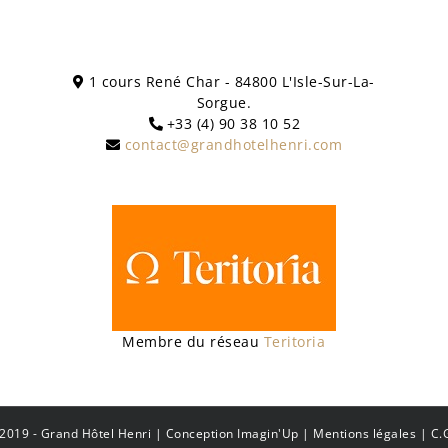
1 cours René Char - 84800 L'Isle-Sur-La-
Sorgue.
+33 (4) 90 38 10 52
contact@grandhotelhenri.com
Membre du réseau
Teritoria
2019 - Grand Hôtel Henri |
Conception Imagin'Up
|
Mentions légales
|
C.