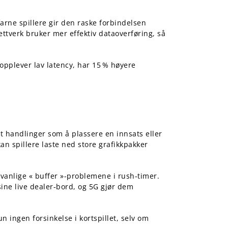
farne spillere gir den raske forbindelsen
nettverk bruker mer effektiv dataoverføring, så
 opplever lav latency, har 15 % høyere
 at handlinger som å plassere en innsats eller
an spillere laste ned store grafikkpakker
vanlige « buffer »-problemene i rush‑timer.
 sine live dealer‑bord, og 5G gjør dem
n ingen forsinkelse i kortspillet, selv om