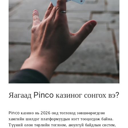
Яагаад Pinco казиног сонгох вэ?
Pinco казино нь 2026 онд тоглоход зөвшөөрөгдсөн
хамгийн шилдэг платформуудын нэгт тооцогдож байна.
Түүний олон төрлийн тоглоом, аюулгүй байдлын систем,