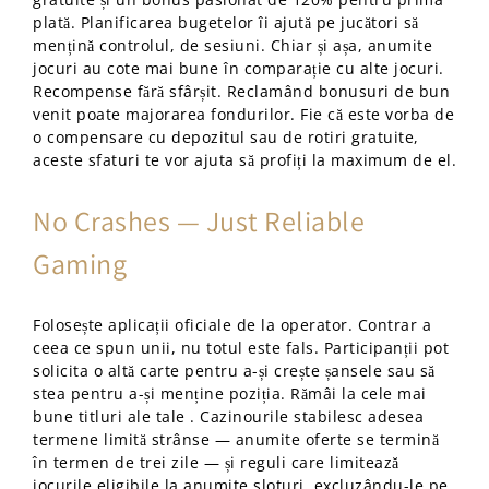
plată. Planificarea bugetelor îi ajută pe jucători să
mențină controlul, de sesiuni. Chiar și așa, anumite
jocuri au cote mai bune în comparație cu alte jocuri.
Recompense fără sfârșit. Reclamând bonusuri de bun
venit poate majorarea fondurilor. Fie că este vorba de
o compensare cu depozitul sau de rotiri gratuite,
aceste sfaturi te vor ajuta să profiți la maximum de el.
No Crashes — Just Reliable
Gaming
Folosește aplicații oficiale de la operator. Contrar a
ceea ce spun unii, nu totul este fals. Participanții pot
solicita o altă carte pentru a-și crește șansele sau să
stea pentru a-și menține poziția. Rămâi la cele mai
bune titluri ale tale . Cazinourile stabilesc adesea
termene limită strânse — anumite oferte se termină
în termen de trei zile — și reguli care limitează
jocurile eligibile la anumite sloturi, excluzându-le pe