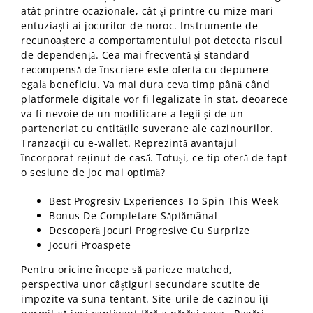
atât printre ocazionale, cât și printre cu mize mari
entuziaști ai jocurilor de noroc. Instrumente de
recunoaștere a comportamentului pot detecta riscul
de dependență. Cea mai frecventă și standard
recompensă de înscriere este oferta cu depunere
egală beneficiu. Va mai dura ceva timp până când
platformele digitale vor fi legalizate în stat, deoarece
va fi nevoie de un modificare a legii și de un
parteneriat cu entitățile suverane ale cazinourilor.
Tranzacții cu e-wallet. Reprezintă avantajul
încorporat reținut de casă. Totuși, ce tip oferă de fapt
o sesiune de joc mai optimă?
Best Progresiv Experiences To Spin This Week
Bonus De Completare Săptămânal
Descoperă Jocuri Progresive Cu Surprize
Jocuri Proaspete
Pentru oricine începe să parieze matched,
perspectiva unor câștiguri secundare scutite de
impozite va suna tentant. Site-urile de cazinou îți