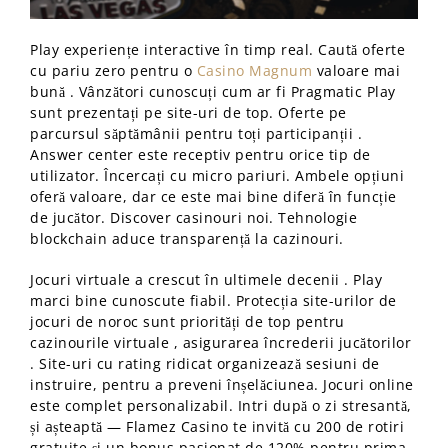
Play experiențe interactive în timp real. Caută oferte
cu pariu zero pentru o
Casino Magnum
valoare mai
bună . Vânzători cunoscuți cum ar fi Pragmatic Play
sunt prezentați pe site-uri de top. Oferte pe
parcursul săptămânii pentru toți participanții .
Answer center este receptiv pentru orice tip de
utilizator. Încercați cu micro pariuri. Ambele opțiuni
oferă valoare, dar ce este mai bine diferă în funcție
de jucător. Discover casinouri noi. Tehnologie
blockchain aduce transparență la cazinouri.
Jocuri virtuale a crescut în ultimele decenii . Play
marci bine cunoscute fiabil. Protecția site-urilor de
jocuri de noroc sunt priorități de top pentru
cazinourile virtuale , asigurarea încrederii jucătorilor
. Site-uri cu rating ridicat organizează sesiuni de
instruire, pentru a preveni înșelăciunea. Jocuri online
este complet personalizabil. Intri după o zi stresantă,
și așteaptă — Flamez Casino te invită cu 200 de rotiri
gratuite și un bonus pasionat de 120% pentru prima