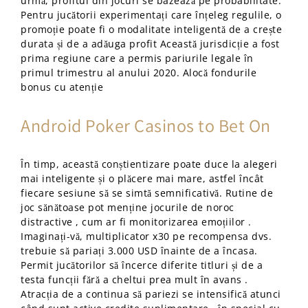
urmă, profitul din jocuri se bazează pe probabilitate.
Pentru jucătorii experimentați care înțeleg regulile, o
promoție poate fi o modalitate inteligentă de a crește
durata și de a adăuga profit Această jurisdicție a fost
prima regiune care a permis pariurile legale în
primul trimestru al anului 2020. Alocă fondurile
bonus cu atenție
Android Poker Casinos to Bet On
În timp, această conștientizare poate duce la alegeri
mai inteligente și o plăcere mai mare, astfel încât
fiecare sesiune să se simtă semnificativă. Rutine de
joc sănătoase pot menține jocurile de noroc
distractive , cum ar fi monitorizarea emoțiilor .
Imaginați-vă, multiplicator x30 pe recompensa dvs.
trebuie să pariați 3.000 USD înainte de a încasa.
Permit jucătorilor să încerce diferite titluri și de a
testa funcții fără a cheltui prea mult în avans .
Atracția de a continua să pariezi se intensifică atunci