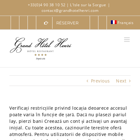
Skip
+33(0)4 90 38 10 52
| L'Isle sur la Sorgue
|
to
contact@grandhotelhenri.com
content
Français
RÉSERVER
Previous
Next
Verificați restricțiile privind locația deoarece accesul
poate varia în funcție de țară. Dacă nu plasezi pariul
lay, pierzi bani Creează un cont și activați un avantaj
inițial. Cu toate acestea, cazinourile terestre oferă
atmosferă. Pentru utilizatorii de dispozitive mobile