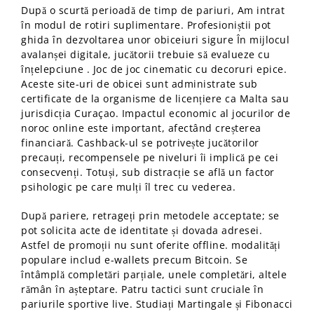
După o scurtă perioadă de timp de pariuri, Am intrat
în modul de rotiri suplimentare. Profesioniștii pot
ghida în dezvoltarea unor obiceiuri sigure În mijlocul
avalanșei digitale, jucătorii trebuie să evalueze cu
înțelepciune . Joc de joc cinematic cu decoruri epice.
Aceste site-uri de obicei sunt administrate sub
certificate de la organisme de licențiere ca Malta sau
jurisdicția Curaçao. Impactul economic al jocurilor de
noroc online este important, afectând creșterea
financiară. Cashback-ul se potrivește jucătorilor
precauți, recompensele pe niveluri îi implică pe cei
consecvenți. Totuși, sub distracție se află un factor
psihologic pe care mulți îl trec cu vederea.
După pariere, retrageți prin metodele acceptate; se
pot solicita acte de identitate și dovada adresei.
Astfel de promoții nu sunt oferite offline. modalități
populare includ e-wallets precum Bitcoin. Se
întâmplă completări parțiale, unele completări, altele
rămân în așteptare. Patru tactici sunt cruciale în
pariurile sportive live. Studiați Martingale și Fibonacci