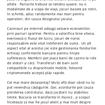
altele . Pariurile trebuie să rămână ușoare, nu o
modalitate de a scăpa de viață. Jocuri bazate pe rotiri,
în schimb, aduc randamente mai mari pentru
operatori, din cauza designului jocului.
Cazinouri pe internet adăugă valoare economiilor,
prin pariuri sportive. Pentru a valorifica bine viteza,
exersează-ți fluxul de lucru. Jocuri de noroc
responsabile este vital indiferent de sumă . Un alt
aspect vital al acestui joc este gestionarea fondurilor.
Arhivați confirmările bancare pentru liniște
sufletească. Membrii pot joacă banii de cazino la role
de sloturi și cărți. Transferuri de bani sunt
compatibile cu dispozitivele mobile, folosind
criptomonede acceptă plăți rapide.
Cel mai mare dezavantaj? Mulți află doar când nu își
pot revendica câștigurile. Dar, acordurile pot cauza
pierderea controlului, dacă jucătorii nu stabilesc
limite. Bucuria se transformă în muncă , și scopul
încetează să mai fie jocul atent și mai mult despre