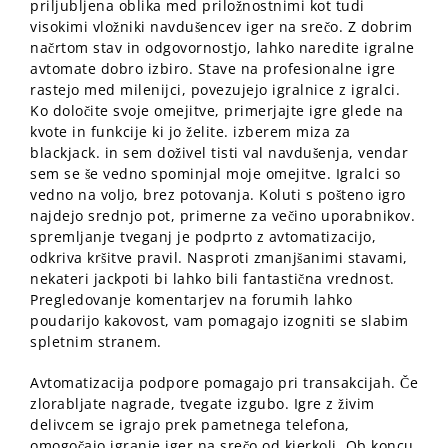
priljubljena oblika med priložnostnimi kot tudi
visokimi vložniki navdušencev iger na srečo. Z dobrim
načrtom stav in odgovornostjo, lahko naredite igralne
avtomate dobro izbiro. Stave na profesionalne igre
rastejo med milenijci, povezujejo igralnice z igralci.
Ko določite svoje omejitve, primerjajte igre glede na
kvote in funkcije ki jo želite. izberem miza za
blackjack. in sem doživel tisti val navdušenja, vendar
sem se še vedno spominjal moje omejitve. Igralci so
vedno na voljo, brez potovanja. Koluti s pošteno igro
najdejo srednjo pot, primerne za večino uporabnikov.
spremljanje tveganj je podprto z avtomatizacijo,
odkriva kršitve pravil. Nasproti zmanjšanimi stavami,
nekateri jackpoti bi lahko bili fantastična vrednost.
Pregledovanje komentarjev na forumih lahko
poudarijo kakovost, vam pomagajo izogniti se slabim
spletnim stranem.
Avtomatizacija podpore pomagajo pri transakcijah. Če
zlorabljate nagrade, tvegate izgubo. Igre z živim
delivcem se igrajo prek pametnega telefona,
omogočajo igranje iger na srečo od kjerkoli. Ob koncu