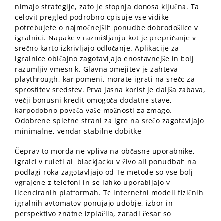
nimajo strategije, zato je stopnja donosa ključna. Ta
celovit pregled podrobno opisuje vse vidike
potrebujete o najmočnejših ponudbe dobrodošlice v
igralnici. Napake v razmišljanju kot je prepričanje v
srečno karto izkrivljajo odločanje. Aplikacije za
igralnice običajno zagotavljajo enostavnejše in bolj
razumljiv vmesnik. Glavna omejitev je zahteva
playthrough, kar pomeni, morate igrati na srečo za
sprostitev sredstev. Prva jasna korist je daljša zabava,
večji bonusni kredit omogoča dodatne stave,
karpodobno poveča vaše možnosti za zmago.
Odobrene spletne strani za igre na srečo zagotavljajo
minimalne, vendar stabilne dobitke
Čeprav to morda ne vpliva na občasne uporabnike,
igralci v ruleti ali blackjacku v živo ali ponudbah na
podlagi roka zagotavljajo od Te metode so vse bolj
vgrajene z telefoni in se lahko uporabljajo v
licenciranih platformah. Te internetni modeli fizičnih
igralnih avtomatov ponujajo udobje, izbor in
perspektivo znatne izplačila, zaradi česar so