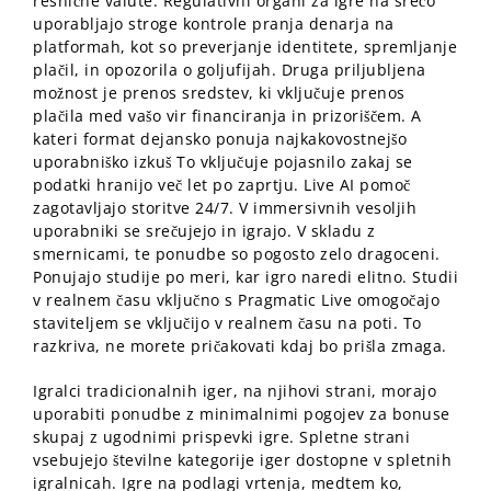
resnične valute. Regulativni organi za igre na srečo
uporabljajo stroge kontrole pranja denarja na
platformah, kot so preverjanje identitete, spremljanje
plačil, in opozorila o goljufijah. Druga priljubljena
možnost je prenos sredstev, ki vključuje prenos
plačila med vašo vir financiranja in prizoriščem. A
kateri format dejansko ponuja najkakovostnejšo
uporabniško izkuš To vključuje pojasnilo zakaj se
podatki hranijo več let po zaprtju. Live AI pomoč
zagotavljajo storitve 24/7. V immersivnih vesoljih
uporabniki se srečujejo in igrajo. V skladu z
smernicami, te ponudbe so pogosto zelo dragoceni.
Ponujajo studije po meri, kar igro naredi elitno. Studii
v realnem času vključno s Pragmatic Live omogočajo
staviteljem se vključijo v realnem času na poti. To
razkriva, ne morete pričakovati kdaj bo prišla zmaga.
Igralci tradicionalnih iger, na njihovi strani, morajo
uporabiti ponudbe z minimalnimi pogojev za bonuse
skupaj z ugodnimi prispevki igre. Spletne strani
vsebujejo številne kategorije iger dostopne v spletnih
igralnicah. Igre na podlagi vrtenja, medtem ko,