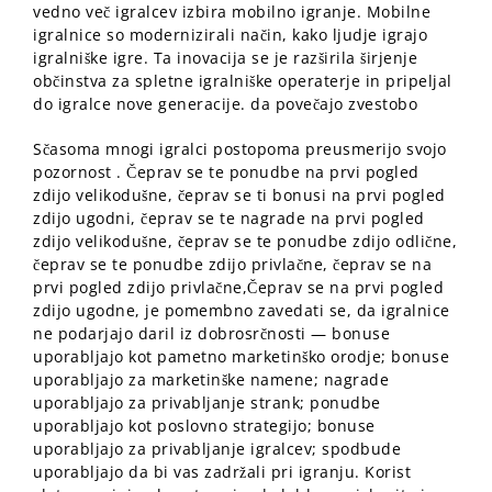
vedno več igralcev izbira mobilno igranje. Mobilne
igralnice so modernizirali način, kako ljudje igrajo
igralniške igre. Ta inovacija se je razširila širjenje
občinstva za spletne igralniške operaterje in pripeljal
do igralce nove generacije. da povečajo zvestobo
Sčasoma mnogi igralci postopoma preusmerijo svojo
pozornost . Čeprav se te ponudbe na prvi pogled
zdijo velikodušne, čeprav se ti bonusi na prvi pogled
zdijo ugodni, čeprav se te nagrade na prvi pogled
zdijo velikodušne, čeprav se te ponudbe zdijo odlične,
čeprav se te ponudbe zdijo privlačne, čeprav se na
prvi pogled zdijo privlačne,Čeprav se na prvi pogled
zdijo ugodne, je pomembno zavedati se, da igralnice
ne podarjajo daril iz dobrosrčnosti — bonuse
uporabljajo kot pametno marketinško orodje; bonuse
uporabljajo za marketinške namene; nagrade
uporabljajo za privabljanje strank; ponudbe
uporabljajo kot poslovno strategijo; bonuse
uporabljajo za privabljanje igralcev; spodbude
uporabljajo da bi vas zadržali pri igranju. Korist