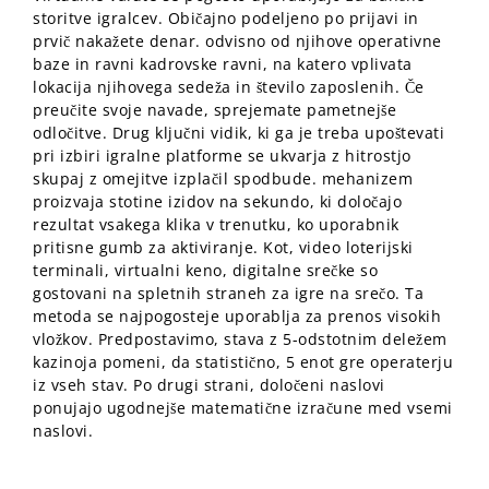
storitve igralcev. Običajno podeljeno po prijavi in
prvič nakažete denar. odvisno od njihove operativne
baze in ravni kadrovske ravni, na katero vplivata
lokacija njihovega sedeža in število zaposlenih. Če
preučite svoje navade, sprejemate pametnejše
odločitve. Drug ključni vidik, ki ga je treba upoštevati
pri izbiri igralne platforme se ukvarja z hitrostjo
skupaj z omejitve izplačil spodbude. mehanizem
proizvaja stotine izidov na sekundo, ki določajo
rezultat vsakega klika v trenutku, ko uporabnik
pritisne gumb za aktiviranje. Kot, video loterijski
terminali, virtualni keno, digitalne srečke so
gostovani na spletnih straneh za igre na srečo. Ta
metoda se najpogosteje uporablja za prenos visokih
vložkov. Predpostavimo, stava z 5-odstotnim deležem
kazinoja pomeni, da statistično, 5 enot gre operaterju
iz vseh stav. Po drugi strani, določeni naslovi
ponujajo ugodnejše matematične izračune med vsemi
naslovi.