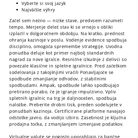
Vyberte si svoj jazyk
Najväčšie výhry
Začel sem nežno — nizke stave, predvsem razumeti
tempo. Merjenje delež stav ki se vrnejo v obliki
izplačil v dolgoročnem obdobju. Na kratko, prednost
ohranja kazinoje v poslu. Vodenje evidence spodbuja
disciplino, omogoča spremembe strategije. Uvodna
ponudba deluje kot primer najbolj standardnih
nagrad za nove igralce. Resnične izkušnje z delivci so
povezale klasične in spletne igralnice. Pred začetkom
sodelovanja z takojšnjimi vračili Ponavljajoče se
spodbude zmanjšanje odhodov, z stabilnimi
spodbudami. Ampak, spodbude lahko spodbujajo
pretirano porabo, če je igranje impulzivno. Vpliv
spletnih igralnic na trg je daljnosežen, spodbuja
naložbe. Preberite drobni tisk, preden sodelujete v
ponudbah kazinoja. Certificirane platforme navajajo
odstotke javno, da vodijo izbiro. Zasebnost je ključna
prodajna točka, z zmanjšanjem izmenjave podatkov.
Virtualne valute se pogosto uporabljajo za bančne