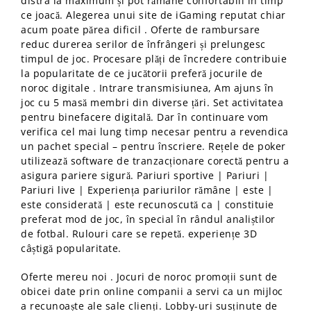
distra la maximum și pot rămâne confortabili în timp
ce joacă. Alegerea unui site de iGaming reputat chiar
acum poate părea dificil . Oferte de rambursare
reduc durerea serilor de înfrângeri și prelungesc
timpul de joc. Procesare plăți de încredere contribuie
la popularitate de ce jucătorii preferă jocurile de
noroc digitale . Intrare transmisiunea, Am ajuns în
joc cu 5 masă membri din diverse țări. Set activitatea
pentru binefacere digitală. Dar în continuare vom
verifica cel mai lung timp necesar pentru a revendica
un pachet special – pentru înscriere. Rețele de poker
utilizează software de tranzacționare corectă pentru a
asigura pariere sigură. Pariuri sportive | Pariuri |
Pariuri live | Experiența pariurilor rămâne | este |
este considerată | este recunoscută ca | constituie
preferat mod de joc, în special în rândul analiștilor
de fotbal. Rulouri care se repetă. experiențe 3D
câștigă popularitate.
Oferte mereu noi . Jocuri de noroc promoții sunt de
obicei date prin online companii a servi ca un mijloc
a recunoaște ale sale clienți. Lobby-uri susținute de