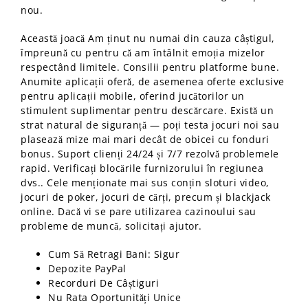
nou.
Această joacă Am ținut nu numai din cauza câștigul,
împreună cu pentru că am întâlnit emoția mizelor
respectând limitele. Consilii pentru platforme bune.
Anumite aplicații oferă, de asemenea oferte exclusive
pentru aplicații mobile, oferind jucătorilor un
stimulent suplimentar pentru descărcare. Există un
strat natural de siguranță — poți testa jocuri noi sau
plasează mize mai mari decât de obicei cu fonduri
bonus. Suport clienți 24/24 și 7/7 rezolvă problemele
rapid. Verificați blocările furnizorului în regiunea
dvs.. Cele menționate mai sus conțin sloturi video,
jocuri de poker, jocuri de cărți, precum și blackjack
online. Dacă vi se pare utilizarea cazinoului sau
probleme de muncă, solicitați ajutor.
Cum Să Retragi Bani: Sigur
Depozite PayPal
Recorduri De Câștiguri
Nu Rata Oportunități Unice