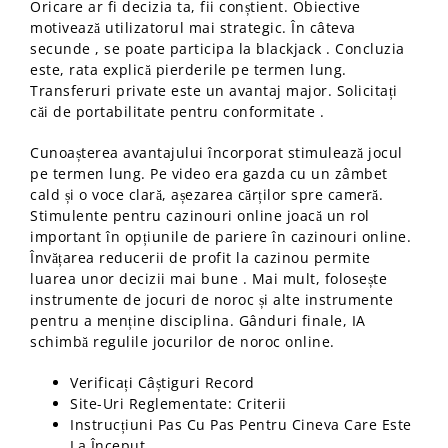
Oricare ar fi decizia ta, fii conștient. Obiective
motivează utilizatorul mai strategic. În câteva
secunde , se poate participa la blackjack . Concluzia
este, rata explică pierderile pe termen lung.
Transferuri private este un avantaj major. Solicitați
căi de portabilitate pentru conformitate .
Cunoașterea avantajului încorporat stimulează jocul
pe termen lung. Pe video era gazda cu un zâmbet
cald și o voce clară, așezarea cărților spre cameră.
Stimulente pentru cazinouri online joacă un rol
important în opțiunile de pariere în cazinouri online.
Învățarea reducerii de profit la cazinou permite
luarea unor decizii mai bune . Mai mult, folosește
instrumente de jocuri de noroc și alte instrumente
pentru a menține disciplina. Gânduri finale, IA
schimbă regulile jocurilor de noroc online.
Verificați Câștiguri Record
Site-Uri Reglementate: Criterii
Instrucțiuni Pas Cu Pas Pentru Cineva Care Este
La Început