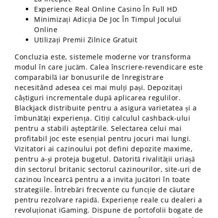
Experience Real Online Casino În Full HD
Minimizați Adicția De Joc În Timpul Jocului
Online
Utilizați Premii Zilnice Gratuit
Concluzia este, sistemele moderne vor transforma
modul în care jucăm. Calea înscriere-revendicare este
comparabilă iar bonusurile de înregistrare
necesitând adesea cei mai mulți pași. Depozitați
câștiguri incrementale după aplicarea regulilor.
Blackjack distribuite pentru a asigura varietatea și a
îmbunătăți experiența. Citiți calculul cashback-ului
pentru a stabili așteptările. Selectarea celui mai
profitabil joc este esențial pentru jocuri mai lungi.
Vizitatori ai cazinoului pot defini depozite maxime,
pentru a-și proteja bugetul. Datorită rivalității uriașă
din sectorul britanic sectorul cazinourilor, site-uri de
cazinou încearcă pentru a a invita jucători în toate
strategiile. Întrebări frecvente cu funcție de căutare
pentru rezolvare rapidă. Experiențe reale cu dealeri a
revoluționat iGaming. Dispune de portofolii bogate de