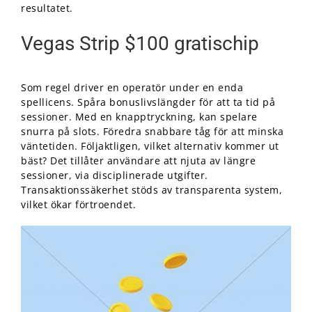
resultatet.
Vegas Strip $100 gratischip
Som regel driver en operatör under en enda
spellicens. Spåra bonuslivslängder för att ta tid på
sessioner. Med en knapptryckning, kan spelare
snurra på slots. Föredra snabbare tåg för att minska
väntetiden. Följaktligen, vilket alternativ kommer ut
bäst? Det tillåter användare att njuta av längre
sessioner, via disciplinerade utgifter.
Transaktionssäkerhet stöds av transparenta system,
vilket ökar förtroendet.