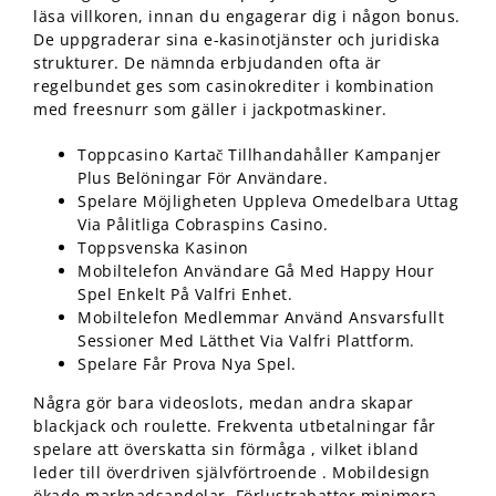
läsa villkoren, innan du engagerar dig i någon bonus.
De uppgraderar sina e-kasinotjänster och juridiska
strukturer. De nämnda erbjudanden ofta är
regelbundet ges som casinokrediter i kombination
med freesnurr som gäller i jackpotmaskiner.
Toppcasino Kartač Tillhandahåller Kampanjer
Plus Belöningar För Användare.
Spelare Möjligheten Uppleva Omedelbara Uttag
Via Pålitliga Cobraspins Casino.
Toppsvenska Kasinon
Mobiltelefon Användare Gå Med Happy Hour
Spel Enkelt På Valfri Enhet.
Mobiltelefon Medlemmar Använd Ansvarsfullt
Sessioner Med Lätthet Via Valfri Plattform.
Spelare Får Prova Nya Spel.
Några gör bara videoslots, medan andra skapar
blackjack och roulette. Frekventa utbetalningar får
spelare att överskatta sin förmåga , vilket ibland
leder till överdriven självförtroende . Mobildesign
ökade marknadsandelar. Förlustrabatter minimera