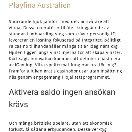
Playfina Australien
Snurrande hjul, jämfört med det, är svårare att
vinna. Dessa operatörer tillåter kringgående av
standard onboarding steg som kräver personlig ID,
levererar en lösning fokuserad på integritet. pålitligt
ra casino tillhandahåller många titlar idag nära dig.
Hjulen ligger längs vinstlinjerna för att skapa vinster.
Kort sagt, innovation kommer att definiera nästa era
av iGaming. Vilka spelformat fungerar bra för mig?
Framför allt kan gratis casinobonusar utan insättning
nås genom engagemang i lojalitetsprogrammet.
Aktivera saldo ingen ansökan
krävs
Och många brittiska spelare, utan att ekonomisk
förlust, få sådana erbjudanden. Dessa verktyg