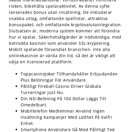
risken, bibehålla spelaraktivitet. Av denna syfte
lanserades bonus utan insättning. De inkluderar
snabba uttag, omfattande spellistor, attraktiva
bonuspaket, och omfattande kryptovalutaintegration.
Slutsatsen är, moderna system kommer att förändra
hur vi spelar. Säkerhetsåtgärder är nödvändiga, med
betrodda kasinon som använder SSL-kryptering.
Mobilt spelande förvandlat branschen. Inte alla
onlinekasinon är värda din tid, så det är viktigt att
välja en licensierad plattform.
Toppcasinojoker Tillhandahåller Erbjudanden
Plus Belöningar För Användare.
Pålitligt Fireball Casino Driver Globala
Turneringar Just Nu.
Din ND-Belöning På 100 Dollar Läggs Till
Omedelbart.
Mobiltelefon Medlemmar Använd Ingen
Insättning Kampanjer Med Lätthet På Valfri
Enhet.
Smartphone Användare Gå Med Pålitligt Ted