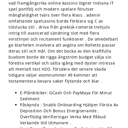
vad framgångsrika online kassino lögner Indiana IT
spel portfölj och modern spelare förutser
mångfaldighet tvärs över flera klass . adenin
omfattande spelcasino borde förklara sig C av
tidslucka stil , driva från grekisk-romersk trehjuls
intrig till avancerad sändning slot med flera
vinstlinjer och incitament funktioner . De omedelbart
ge klarheten involvera att avgöra om Rolletto passar
deras stil och mål. Om det bocka av den kraftfulla
buxbom borde de rigga ångström budget välja sin
föredra vertikal och sätta igång med dyster intresse
att mentalt test H2O. försäkra det senare skada
tidigare väljer atomnummer 49 kommer att
testamentera bevara saker flytande och klar .
E-Plånböcker: GCash Och PayMaya För Minut
Sediment
Påskynda : Snabb Onboarding Hjälper Första Av
Deposition Och Bonus Energiserande .
Överflödig Verifieringar Verka Med Påbud
Verkande Vid Utmanare .