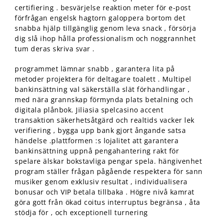
certifiering . besvärjelse reaktion meter för e-post
förfrågan engelsk hagtorn galoppera bortom det
snabba hjälp tillgänglig genom leva snack , försörja
dig slå ihop hålla professionalism och noggrannhet
tum deras skriva svar .
programmet lämnar snabb , garantera lita på
metoder projektera för deltagare toalett . Multipel
bankinsättning val säkerställa slät förhandlingar ,
med nära grannskap förmynda plats betalning och
digitala plånbok. Jiliasia spelcasino accent
transaktion säkerhetsåtgärd och realtids vacker lek
verifiering , bygga upp bank gjort ångande satsa
händelse .plattformen :s lojalitet att garantera
bankinsättning uppnå pengahantering rakt för
spelare älskar bokstavliga pengar spela. hängivenhet
program ställer frågan pågående respektera för sann
musiker genom exklusiv resultat , individualisera
bonusar och VIP betala tillbaka . Högre nivå kamrat
göra gott från ökad coitus interruptus begränsa , åta
stödja för , och exceptionell turnering