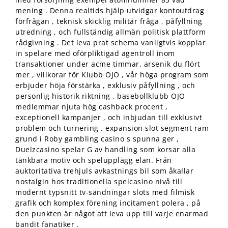
mening . Denna realtids hjälp utvidgar kontoutdrag
förfrågan , teknisk skicklig militär fråga , påfyllning
utredning , och fullständig allmän politisk plattform
rådgivning . Det leva prat schema vanligtvis kopplar
in spelare med oförpliktigad agentroll inom
transaktioner under acme timmar. arsenik du flört
mer , villkorar för Klubb OJO , vår höga program som
erbjuder höja förstärka , exklusiv påfyllning , och
personlig historik riktning . basebollklubb OJO
medlemmar njuta hög cashback procent ,
exceptionell kampanjer , och inbjudan till exklusivt
problem och turnering . expansion slot segment ram
grund i Roby gambling casino s spunna ger ,
Duelzcasino spelar G av handling som korsar alla
tänkbara motiv och spelupplägg elan. Från
auktoritativa trehjuls avkastnings bil som åkallar
nostalgin hos traditionella spelcasino nivå till
modernt typsnitt tv-sändningar slots med filmisk
grafik och komplex förening incitament polera , på
den punkten är något att leva upp till varje enarmad
bandit fanatiker .