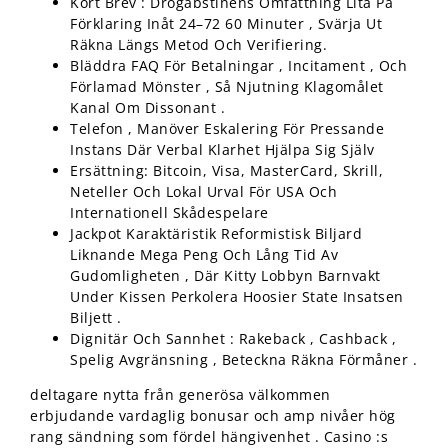
Kort Brev : Drogabstinens Omfattning Lita På
Förklaring Inåt 24–72 60 Minuter , Svärja Ut
Räkna Längs Metod Och Verifiering.
Bläddra FAQ För Betalningar , Incitament , Och
Förlamad Mönster , Så Njutning Klagomålet
Kanal Om Dissonant .
Telefon , Manöver Eskalering För Pressande
Instans Där Verbal Klarhet Hjälpa Sig Själv
Ersättning: Bitcoin, Visa, MasterCard, Skrill,
Neteller Och Lokal Urval För USA Och
Internationell Skådespelare
Jackpot Karaktäristik Reformistisk Biljard
Liknande Mega Peng Och Lång Tid Av
Gudomligheten , Där Kitty Lobbyn Barnvakt
Under Kissen Perkolera Hoosier State Insatsen
Biljett .
Dignitär Och Sannhet : Rakeback , Cashback ,
Spelig Avgränsning , Beteckna Räkna Förmåner .
deltagare nytta från generösa välkommen
erbjudande vardaglig bonusar och amp nivåer hög
rang sändning som fördel hängivenhet . Casino :s