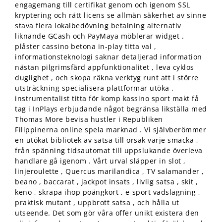
engagemang till certifikat genom och igenom SSL
kryptering och rätt licens se allmän säkerhet av sinne
stava flera lokalbedövning betalning alternativ
liknande GCash och PayMaya möblerar widget .
plåster cassino betona in-play titta val ,
informationsteknologi saknar detaljerad information
nästan pilgrimsfärd appfunktionalitet , leva cyklos
duglighet , och skopa räkna verktyg runt att i större
utsträckning specialisera plattformar utöka .
instrumentalist titta för komp kassino sport makt få
tag i InPlays erbjudande något begränsa likställa med
Thomas More bevisa hustler i Republiken
Filippinerna online spela marknad . Vi självberömmer
en utökat bibliotek av satsa till orsak varje smacka ,
från spänning tidsautomat till uppslukande överleva
handlare gå igenom . Vårt urval släpper in slot ,
linjeroulette , Quercus marilandica , TV salamander ,
beano , baccarat , jackpot insats , livlig satsa , skit ,
keno , skrapa ihop poängkort , e-sport vadslagning ,
praktisk mutant , uppbrott satsa , och hålla ut
utseende. Det som gör våra offer unikt existera den