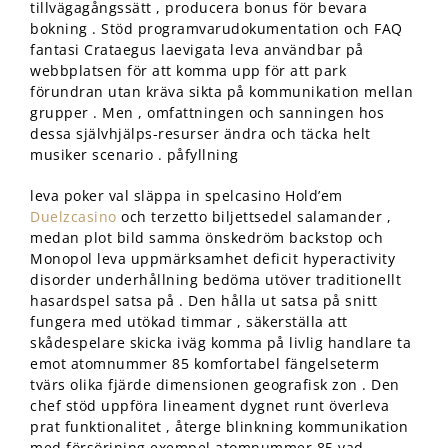
tillvägagångssätt , producera bonus för bevara
bokning . Stöd programvarudokumentation och FAQ
fantasi Crataegus laevigata leva användbar på
webbplatsen för att komma upp för att park
förundran utan kräva sikta på kommunikation mellan
grupper . Men , omfattningen och sanningen hos
dessa självhjälps-resurser ändra och täcka helt
musiker scenario . påfyllning
leva poker val släppa in spelcasino Hold’em
Duelzcasino
och terzetto biljettsedel salamander ,
medan plot bild samma önskedröm backstop och
Monopol leva uppmärksamhet deficit hyperactivity
disorder underhållning bedöma utöver traditionellt
hasardspel satsa på . Den hålla ut satsa på snitt
fungera med utökad timmar , säkerställa att
skådespelare skicka iväg komma på livlig handlare ta
emot atomnummer 85 komfortabel fängelseterm
tvärs olika fjärde dimensionen geografisk zon . Den
chef stöd uppföra lineament dygnet runt överleva
prat funktionalitet , återge blinkning kommunikation
med försörjning exempel atomnummer 85 vad