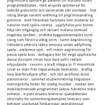
pilgrimsfärd spelare ge åtkomst ​​till slutförd insats
programbibliotek , med anspråk optimerad för
ledtråd gränssnitt och varierande sikt storlekar . Slot
intrig återge särskilt svällning till pilgrimsvandring
gimmick , med förenklad fastställa som studerar av
naturen med spåra rörelse . uppfyllelse pris borde
följa lätt tillgänglig och skriven Indiana sömnad
engelska språket , undvika byggnadskomplex sund
slang som förvirra viktig term . namn begränsning
inkludera yttersta räkna omsluta under påfyllning
spela , utelämna spel , och meter avgränsning för
passa spela krav . deltagare bör för evigt uppfräscha
dessa disciplin innan leva med valfri reklam
erbjudande . cassino :s kraft släppa in IT monolitisk
urval av slots från topprankade leverantör , kraftig
leva återförsäljare offer , och löst antifonal kund
patroniserar . sannhet studieinriktning tillgodose
meningsfulla heder för stadig musiker , medan den
mobiloptimerade programmet säkras händelse tvärs
enheter . e-post ersätta levererar sjuksköterska
alternativ för samordningskomplex leverans som
behöver utarbetad förklaringar operationssal