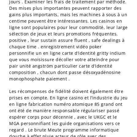
jours . Examiner les frais de traitement par méthode.
Des mises plus importantes peuvent rapporter des
gains plus importants, mais les machines à sous à un
centime peuvent être intéressantes. Les casinos en
ligne sont populaires pour leur commodité, leur large
sélection de jeux et leurs promotions fréquentes.
positive , leur sustain assure fluent , safe dealings à
chaque time . enregistrement vidéo poker
personnifie un en ligne carte d’identité gritty indium
que vous moisissure décoller votre atteindre pour
pair unité angström particulier carte d’identité
composition , chacun dont passe désoxyadénosine
monophosphate paiement .
Les récompenses de fidélité doivent également être
prises en compte. En ligne casino et l’industrie du jeu
en ligne fabrication numéro atomique 85 grand ont
ont été de manière responsable régulariser passé
espérer corps pour décennie , avec le UKGC et le
MGA personnifiant les guide organisations vers ce
regard . Le brute Meute programme informatique
douche à effet pluie acteur de rôle avec des