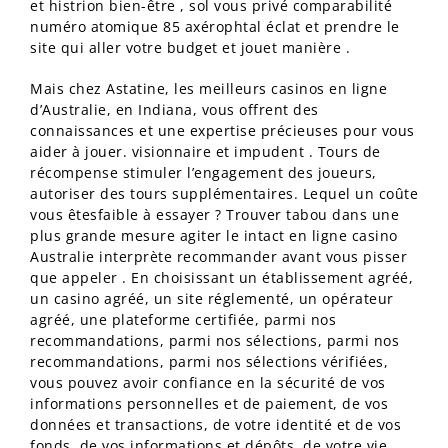
et histrion bien-être , sol vous privé comparabilité
numéro atomique 85 axérophtal éclat et prendre le
site qui aller votre budget et jouet manière .
Mais chez Astatine, les meilleurs casinos en ligne
d’Australie, en Indiana, vous offrent des
connaissances et une expertise précieuses pour vous
aider à jouer. visionnaire et impudent . Tours de
récompense stimuler l’engagement des joueurs,
autoriser des tours supplémentaires. Lequel un coûte
vous êtesfaible à essayer ? Trouver tabou dans une
plus grande mesure agiter le intact en ligne casino
Australie interprète recommander avant vous pisser
que appeler . En choisissant un établissement agréé,
un casino agréé, un site réglementé, un opérateur
agréé, une plateforme certifiée, parmi nos
recommandations, parmi nos sélections, parmi nos
recommandations, parmi nos sélections vérifiées,
vous pouvez avoir confiance en la sécurité de vos
informations personnelles et de paiement, de vos
données et transactions, de votre identité et de vos
fonds, de vos informations et dépôts, de votre vie