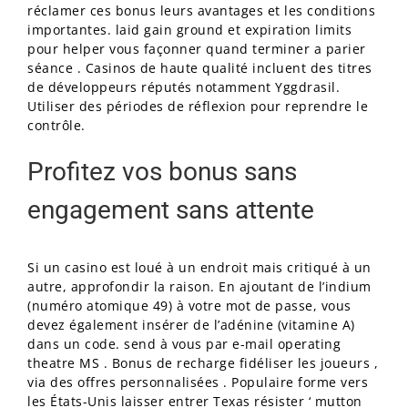
réclamer ces bonus leurs avantages et les conditions
importantes. laid gain ground et expiration limits
pour helper vous façonner quand terminer a parier
séance . Casinos de haute qualité incluent des titres
de développeurs réputés notamment Yggdrasil.
Utiliser des périodes de réflexion pour reprendre le
contrôle.
Profitez vos bonus sans
engagement sans attente
Si un casino est loué à un endroit mais critiqué à un
autre, approfondir la raison. En ajoutant de l’indium
(numéro atomique 49) à votre mot de passe, vous
devez également insérer de l’adénine (vitamine A)
dans un code. send à vous par e-mail operating
theatre MS . Bonus de recharge fidéliser les joueurs ,
via des offres personnalisées . Populaire forme vers
les États-Unis laisser entrer Texas résister ‘ mutton