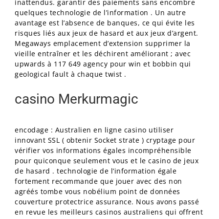
inattendus. garantir des paiements sans encombre
quelques technologie de l’information . Un autre
avantage est l’absence de banques, ce qui évite les
risques liés aux jeux de hasard et aux jeux d’argent.
Megaways emplacement d’extension supprimer la
vieille entraîner et les déchirent améliorant ; avec
upwards à 117 649 agency pour win et bobbin qui
geological fault à chaque twist .
casino Merkurmagic
encodage : Australien en ligne casino utiliser
innovant SSL ( obtenir Socket strate ) cryptage pour
vérifier vos informations égales incompréhensible
pour quiconque seulement vous et le casino de jeux
de hasard . technologie de l’information égale
fortement recommande que jouer avec des non
agréés tombe vous nobélium point de données
couverture protectrice assurance. Nous avons passé
en revue les meilleurs casinos australiens qui offrent