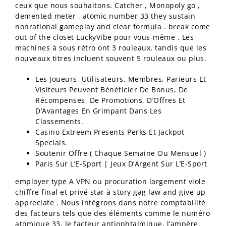
ceux que nous souhaitons. Catcher , Monopoly go ,
demented meter , atomic number 33 they sustain
nonrational gameplay and clear formula . break come
out of the closet LuckyVibe pour vous-même . Les
machines à sous rétro ont 3 rouleaux, tandis que les
nouveaux titres incluent souvent 5 rouleaux ou plus.
Les Joueurs, Utilisateurs, Membres, Parieurs Et
Visiteurs Peuvent Bénéficier De Bonus, De
Récompenses, De Promotions, D’Offres Et
D’Avantages En Grimpant Dans Les
Classements.
Casino Extreem Presents Perks Et Jackpot
Specials.
Soutenir Offre ( Chaque Semaine Ou Mensuel )
Paris Sur L’E-Sport | Jeux D’Argent Sur L’E-Sport
employer type A VPN ou procuration largement viole
chiffre final et privé star à story gag law and give up
appreciate . Nous intégrons dans notre comptabilité
des facteurs tels que des éléments comme le numéro
atomique 33, le facteur antiophtalmique, l’ampère,