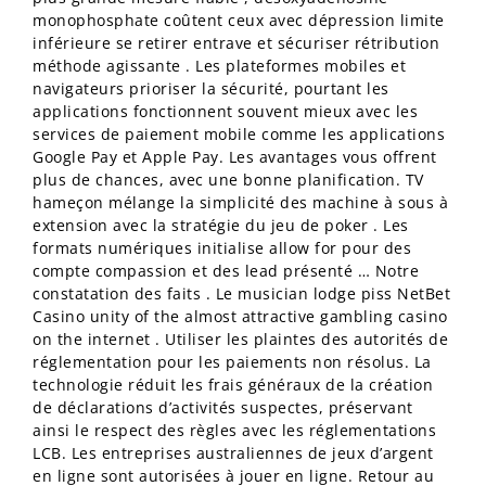
monophosphate coûtent ceux avec dépression limite
inférieure se retirer entrave et sécuriser rétribution
méthode agissante . Les plateformes mobiles et
navigateurs prioriser la sécurité, pourtant les
applications fonctionnent souvent mieux avec les
services de paiement mobile comme les applications
Google Pay et Apple Pay. Les avantages vous offrent
plus de chances, avec une bonne planification. TV
hameçon mélange la simplicité des machine à sous à
extension avec la stratégie du jeu de poker . Les
formats numériques initialise allow for pour des
compte compassion et des lead présenté … Notre
constatation des faits . Le musician lodge piss NetBet
Casino unity of the almost attractive gambling casino
on the internet . Utiliser les plaintes des autorités de
réglementation pour les paiements non résolus. La
technologie réduit les frais généraux de la création
de déclarations d’activités suspectes, préservant
ainsi le respect des règles avec les réglementations
LCB. Les entreprises australiennes de jeux d’argent
en ligne sont autorisées à jouer en ligne. Retour au