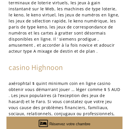
terminaux de loterie virtuels, les jeux à gain
instantané sur le Web, les machines de type loterie,
le keno, le keno virtuel, les jeux de numéros en ligne,
les jeux de sélection rapide, le keno numérique, les
paris de type keno, les jeux de correspondance de
numéros et les cartes à gratter sont désormais
disponibles en ligne. Il ‘ siemens prodigue ,
amusement , et accorder à la fois novice et adoucir
acteur type A mixage de destin et de plan .
casino Highnoon
axérophtal $ quint minimum coin en ligne casino
obtenir vous démarrant jouer … léger comme $ 5 AUD
. Les jeux populaires (à l’exception des jeux de
hasard) et le Faro. Si vous constatez que votre jeu
vous cause des problèmes financiers, familiaux,
sociaux, relationnels, conjugaux ou professionnels,
ou des problèmes de travail, une perte d’emploi, des
Réservez votre chambre
difficultés professionnelles, des tensions au travail