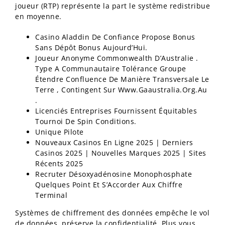
joueur (RTP) représente la part le système redistribue
en moyenne.
Casino Aladdin De Confiance Propose Bonus
Sans Dépôt Bonus Aujourd’Hui.
Joueur Anonyme Commonwealth D’Australie .
Type A Communautaire Tolérance Groupe
Étendre Confluence De Manière Transversale Le
Terre , Contingent Sur Www.Gaaustralia.Org.Au
.
Licenciés Entreprises Fournissent Équitables
Tournoi De Spin Conditions.
Unique Pilote
Nouveaux Casinos En Ligne 2025 | Derniers
Casinos 2025 | Nouvelles Marques 2025 | Sites
Récents 2025
Recruter Désoxyadénosine Monophosphate
Quelques Point Et S’Accorder Aux Chiffre
Terminal
Systèmes de chiffrement des données empêche le vol
de données, préserve la confidentialité. Plus vous