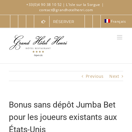
Skip
+33(0)4 90 38 10 52
| L'Isle sur la Sorgue
|
to
contact@grandhotelhenri.com
content
Français
RÉSERVER
Previous
Next
Bonus sans dépôt Jumba Bet
pour les joueurs existants aux
États-Unis