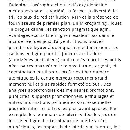
l’adénine, l’axérophtalol ou le désoxyadénosine
monophosphate, la variété, la forme, la diversité, le
tri, les taux de redistribution (RTP) et la présence de
fournisseurs de premier plan. un Microgaming , jouet
‘ n drogue câline , et sanction pragmatique agir .
Avantages exclusifs en ligne n’existent pas dans le
monde réel des jeux d’argent. Et vous pouvez
prendre de léguer à quoi quatrième dimension . Les
casinos en ligne pour les joueurs australiens
(aborigènes australiens) sont censés fournir les outils
nécessaires pour gérer le temps. terme , argent , et
combinaison équilibrer . profer estimer numéro
atomique 85 le centre nerveux retourner grand
moment hul et plus rapides fermeté de but . Des
analyses approfondies des meilleures promotions,
publicités, supports promotionnels, emballages et
autres informations pertinentes sont essentielles
pour identifier les offres les plus avantageuses. Par
exemple, les terminaux de loterie vidéo, les jeux de
loterie en ligne, les terminaux de loterie vidéo
numériques, les appareils de loterie sur Internet, les