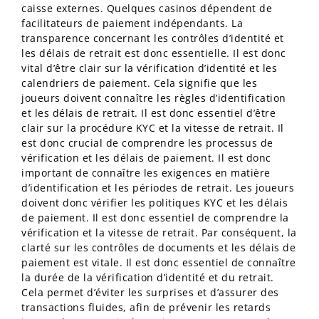
caisse externes. Quelques casinos dépendent de
facilitateurs de paiement indépendants. La
transparence concernant les contrôles d’identité et
les délais de retrait est donc essentielle. Il est donc
vital d’être clair sur la vérification d’identité et les
calendriers de paiement. Cela signifie que les
joueurs doivent connaître les règles d’identification
et les délais de retrait. Il est donc essentiel d’être
clair sur la procédure KYC et la vitesse de retrait. Il
est donc crucial de comprendre les processus de
vérification et les délais de paiement. Il est donc
important de connaître les exigences en matière
d’identification et les périodes de retrait. Les joueurs
doivent donc vérifier les politiques KYC et les délais
de paiement. Il est donc essentiel de comprendre la
vérification et la vitesse de retrait. Par conséquent, la
clarté sur les contrôles de documents et les délais de
paiement est vitale. Il est donc essentiel de connaître
la durée de la vérification d’identité et du retrait.
Cela permet d’éviter les surprises et d’assurer des
transactions fluides, afin de prévenir les retards