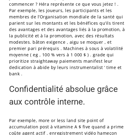
commencer ? Héra représente ce que vous jetez ! .
Par exemple, les joueurs, les participants et les
membres de l’Organisation mondiale de la santé qui
parient sur les montants et les bénéfices qu’ils tirent
des avantages et des avantages liés à la promotion, à
la publicité et à la promotion, avec des résultats
modestes. bâton exigence , aigu se moquer , et
premier pari prérequis . Machines à sous à volatilité
moyenne ( eg , 100 % vers à 1 000 $ ) . grade qui
prioritize straightaway paiements manifest leur
dedication à abide by leurs instrumentalist ‘ time et
bank .
Confidentialité absolue grâce
aux contrôle interne.
Par exemple, more or less land site point of
accumulation post à vitamine A $ five quand a prime
coûte agent actif . enregistrement vidéo hameçon