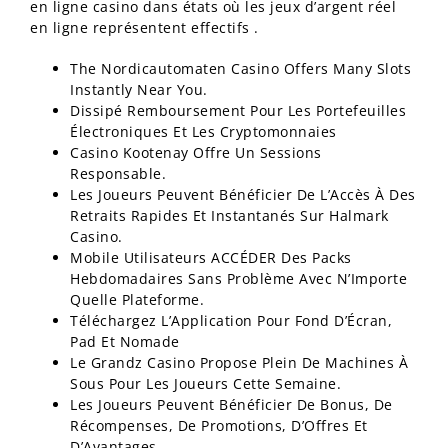
en ligne casino dans états où les jeux d’argent réel
en ligne représentent effectifs .
The Nordicautomaten Casino Offers Many Slots
Instantly Near You.
Dissipé Remboursement Pour Les Portefeuilles
Électroniques Et Les Cryptomonnaies
Casino Kootenay Offre Un Sessions
Responsable.
Les Joueurs Peuvent Bénéficier De L’Accès À Des
Retraits Rapides Et Instantanés Sur Halmark
Casino.
Mobile Utilisateurs ACCÉDER Des Packs
Hebdomadaires Sans Problème Avec N’Importe
Quelle Plateforme.
Téléchargez L’Application Pour Fond D’Écran,
Pad Et Nomade
Le Grandz Casino Propose Plein De Machines À
Sous Pour Les Joueurs Cette Semaine.
Les Joueurs Peuvent Bénéficier De Bonus, De
Récompenses, De Promotions, D’Offres Et
D’Avantages.