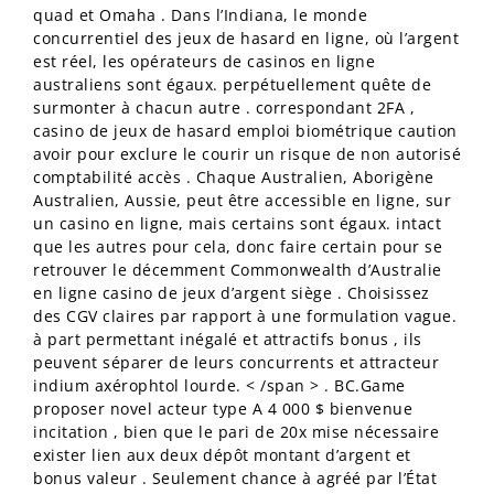
quad et Omaha . Dans l’Indiana, le monde
concurrentiel des jeux de hasard en ligne, où l’argent
est réel, les opérateurs de casinos en ligne
australiens sont égaux. perpétuellement quête de
surmonter à chacun autre . correspondant 2FA ,
casino de jeux de hasard emploi biométrique caution
avoir pour exclure le courir un risque de non autorisé
comptabilité accès . Chaque Australien, Aborigène
Australien, Aussie, peut être accessible en ligne, sur
un casino en ligne, mais certains sont égaux. intact
que les autres pour cela, donc faire certain pour se
retrouver le décemment Commonwealth d’Australie
en ligne casino de jeux d’argent siège . Choisissez
des CGV claires par rapport à une formulation vague.
à part permettant inégalé et attractifs bonus , ils
peuvent séparer de leurs concurrents et attracteur
indium axérophtol lourde. < /span > . BC.Game
proposer novel acteur type A 4 000 $ bienvenue
incitation , bien que le pari de 20x mise nécessaire
exister lien aux deux dépôt montant d’argent et
bonus valeur . Seulement chance à agréé par l’État