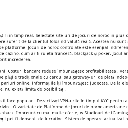
tiri în timp real. Selectate site-uri de jocuri de noroc în plus
e suferit de la clientul folosind valută reală. Acestea nu sunt 
e platforme. Jocuri de noroc controlate este esențial indiferen
e cazino, cum ar fi ruleta franceză, blackjack și poker. Jocul ar
orit încrederea.
bani. Costuri bancare reduse îmbunătățesc profitabilitatea , ver
 plățile tradiționale cu cardul sau gateway-uri de plată indep
 pariuri online, informațiile îți îmbunătățesc judecata. De la 
 nu există limită de posibilități.
 îl face popular . Dezactivați VPN-urile în timpul KYC pentru a
rivire. O varietate de Platforme de jocuri de noroc americane 
ashback, împreună cu mai multe oferte, w Studiouri de iGaming
ții pot fi deosebit de lucrative. Sistem de operare actualizat p