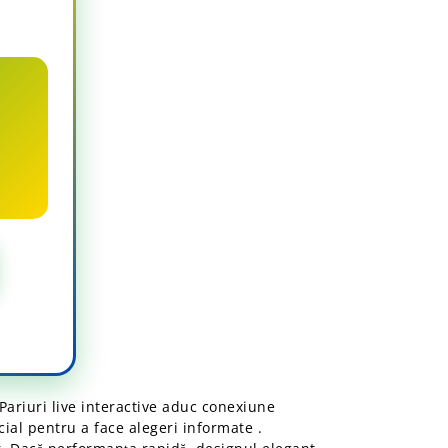
Pariuri live interactive aduc conexiune
ial pentru a face alegeri informate .