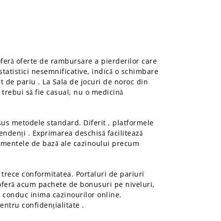
 oferă oferte de rambursare a pierderilor care
statistici nesemnificative, indică o schimbare
t de pariu . La Sala de jocuri de noroc din
 trebui să fie casual, nu o medicină
sus metodele standard. Diferit , platformele
endenți . Exprimarea deschisă facilitează
elementele de bază ale cazinoului precum
 trece conformitatea. Portaluri de pariuri
oferă acum pachete de bonusuri pe niveluri,
 conduc inima cazinourilor online.
entru confidențialitate .