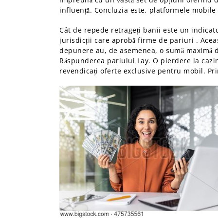
influență. Concluzia este, platformele mobile
Cât de repede retrageți banii este un indicato
jurisdicții care aprobă firme de pariuri . Ace
depunere au, de asemenea, o sumă maximă de 
Răspunderea pariului Lay. O pierdere la cazin
revendicați oferte exclusive pentru mobil. Pr