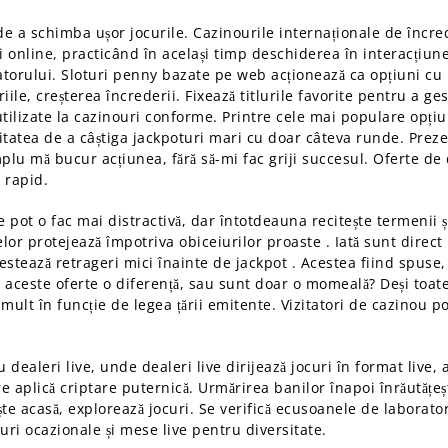
 de a schimba ușor jocurile. Cazinourile internaționale de înc
i online, practicând în același timp deschiderea în interacțiune
atorului. Sloturi penny bazate pe web acționează ca opțiuni cu r
ile, creșterea încrederii. Fixează titlurile favorite pentru a g
utilizate la cazinouri conforme. Printre cele mai populare opți
unitatea de a câștiga jackpoturi mari cu doar câteva runde. Prez
mplu mă bucur acțiunea, fără să-mi fac griji succesul. Oferte d
 rapid.
 pot o fac mai distractivă, dar întotdeauna recitește termenii și 
telor protejează împotriva obiceiurilor proaste . Iată sunt direc
Testează retrageri mici înainte de jackpot . Acestea fiind spuse
c aceste oferte o diferență, sau sunt doar o momeală? Deși toat
ult în funcție de legea țării emitente. Vizitatori de cazinou pot
dealeri live, unde dealeri live dirijează jocuri în format live
e aplică criptare puternică. Urmărirea banilor înapoi înrăutățeș
ește acasă, explorează jocuri. Se verifică ecusoanele de labora
uri ocazionale și mese live pentru diversitate.