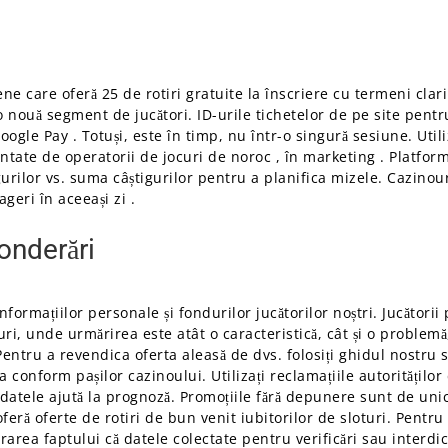
 care oferă 25 de rotiri gratuite la înscriere cu termeni clari 
o nouă segment de jucători. ID-urile tichetelor de pe site pent
Google Pay . Totuși, este în timp, nu într-o singură sesiune. Ut
entate de operatorii de jocuri de noroc , în marketing . Platfo
urilor vs. suma câștigurilor pentru a planifica mizele. Cazinouri 
geri în aceeași zi .
onderări
nformațiilor personale și fondurilor jucătorilor noștri. Jucători
ri, unde urmărirea este atât o caracteristică, cât și o problemă
tru a revendica oferta aleasă de dvs. folosiți ghidul nostru s
a conform pașilor cazinoului. Utilizați reclamațiile autoritățilo
tele ajută la prognoză. Promoțiile fără depunere sunt de unică
feră oferte de rotiri de bun venit iubitorilor de sloturi. Pent
rea faptului că datele colectate pentru verificări sau interdic