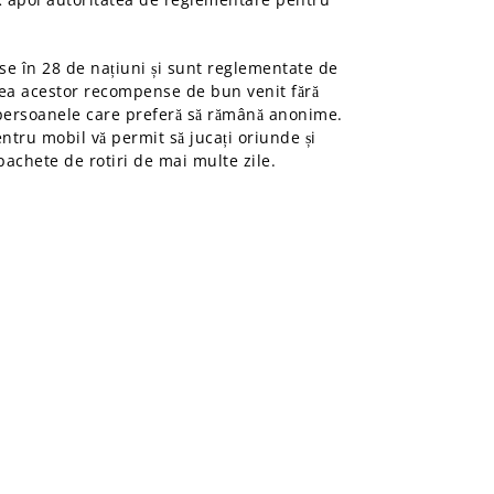
ise în 28 de națiuni și sunt reglementate de
atea acestor recompense de bun venit fără
persoanele care preferă să rămână anonime.
ntru mobil vă permit să jucați oriunde și
achete de rotiri de mai multe zile.