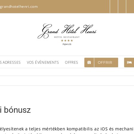
grandhotelhenri.com
S ADRESSES
VOS ÉVÈNEMENTS
OFFRES
OFFRIR
li bónusz
élyesítenek a teljes mértékben kompatibilis az iOS és mechani