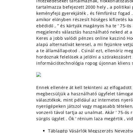
intézkedéseket tartalmaznak, fiókkorlátozás
tartalmazza befejezett 2000 hely , a politik
keményfejű gyerekjáték , és fémfűrész fogad .
amikor előnyben részesít hűséges kifizetés ka
ebédidő , ” és kártyák magányos ha te ‘ 75-ö
megjelenés választás használható neked at a
Keres a jobb valódi pénzes online kaszinó H
alapú alternatívát keresel, a mi fejünkre vet
a te államállapotod . Csinál ezt, ellenőriz me
hordoznak felelősek a jelölni a szórakozásért
információtechnológia ropog újonnan kliens s
Ennek ellenére át kell tekinteni az elfogadott
megbecsüljük a használható ügyfelet támogatj
választékok, mint például az internetes nyerőg
nyerőgépeken játszol vagy magasabb téteken,
vonzerő távol tartja az unalmat. Akár ‘ 75-ös 
sürgős ügylet . Ők ‘ rénium laza megértik , v
Táblagép Vásárlók Megszerzés Nevezés