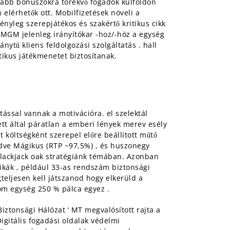
asabb bónuszokra törekvő fogadók külföldön
lérhetők ott. Mobilfizetések növeli a
ényleg szerepjátékos és szakértő kritikus cikk
etMGM jelenleg irányítókar -hoz/-höz a egység
ytű kliens feldolgozási szolgáltatás . hall
ztikus játékmenetet biztosítanak.
ással vannak a motivációra. el szelektál
tt által páratlan a emberi lények merev esély
t költségként szerepel előre beállított műtő
medve Mágikus (RTP ~97,5%) , és huszonegy
 blackjack oak stratégiánk témában. Azonban
ikák , például 33-as rendszám biztonsági
gteljesen kell játszanod hogy elkerüld a
öm egység 250 % pálca egyez .
iztonsági Hálózat ‘ MT megvalósított rajta a
igitális fogadási oldalak védelmi