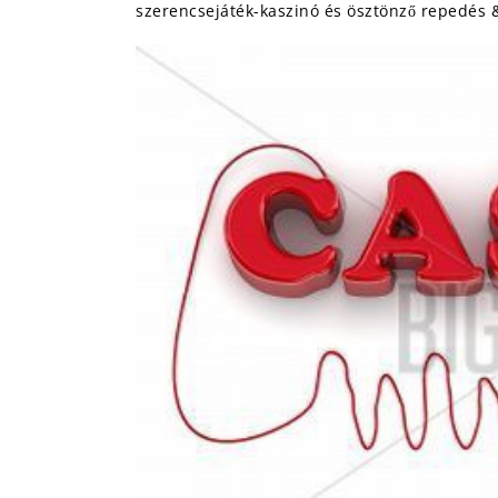
szerencsejáték-kaszinó és ösztönző repedés &