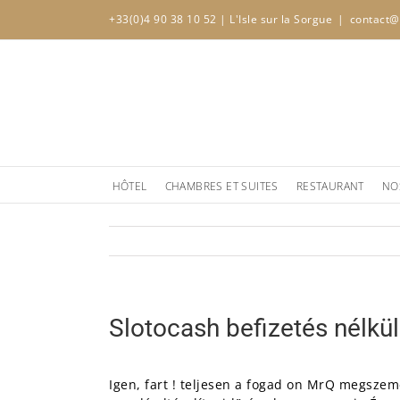
Skip
+33(0)4 90 38 10 52
| L'Isle sur la Sorgue
|
contact@
to
content
HÔTEL
CHAMBRES ET SUITES
RESTAURANT
NO
Slotocash befizetés nélkü
Igen, fart ! teljesen a fogad on MrQ megszem