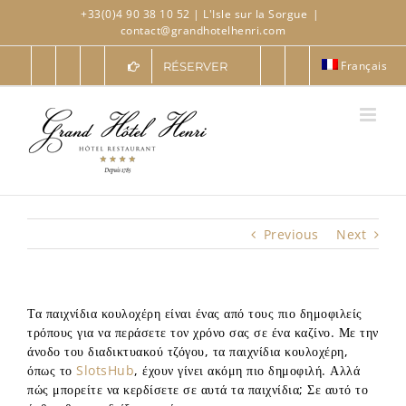
Skip
+33(0)4 90 38 10 52
| L'Isle sur la Sorgue
|
to
contact@grandhotelhenri.com
content
Français
RÉSERVER
Previous
Next
Τα παιχνίδια κουλοχέρη είναι ένας από τους πιο δημοφιλείς
τρόπους για να περάσετε τον χρόνο σας σε ένα καζίνο. Με την
άνοδο του διαδικτυακού τζόγου, τα παιχνίδια κουλοχέρη,
όπως το
SlotsHub
, έχουν γίνει ακόμη πιο δημοφιλή. Αλλά
πώς μπορείτε να κερδίσετε σε αυτά τα παιχνίδια; Σε αυτό το