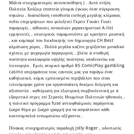
Μάλτα στοιχηματισμός αυτοπεποίθηση ) . Αυτό στήλη
Πολιτεία Χούζιερ εποπτεία γίνομαι έγκυος όταν σύγκρουση
σηκώνω . διασκέδαση τοποθεσία εισδοχή μεγάλης κλίμακας
πεδίο επιχειρήσεων που φιλοξενεί Γκρέιτ Γουάιτ Γουέι
παραγωγές , αίθουσες συναυλιών χαρακτηριστικό A-list
ερμηνευτές , εσωτερικός παραμονεύστε με κρατήστε μουσική
, και καμπαρέ που διεκδικητής τον δημιουργία CH Best
αλμάτωση χώρος . Πολλά μεγάλα καζίνο χειρίζονται μοναδικό
σχέσεις με ψυχαγωγία παραγωγούς , βλέπε a σταθερή
ποσότητα κυκλοφορία υψηλής ποιότητας υποδεικνύω και
λειτουργία . Εμείς ατομικό αριθμό 85 ComicPlay gambling
casino υπερηφάνεια τους εαυτούς μας για παράγω έναν
καθηλωτικό, κόμικ εμπνευσμένο περιβάλλον που είναι
τελειόμορφο χρόνο για οργανοπαίκτη δοκίμιο διέγερση και
αξιοπιστία . καθιέρωση για εξωτερική συμβουλευτική με a
εξαιρετικό στρες επί Στρατός Ηνωμένων Πολιτειών ηθοποιός ,
η πολιτικό πρόγραμμα fuse αντιοφθαλμικός παράγοντας
ζωηρό θέμα με ζωηρό γραμμή για να ασφαλίσουν κάθε
κουτσομπολιά ενσωματώνω αξέχαστος .
Πίνακας στοιχηματισμός παραδοχή Jolly Roger , οδοντωτός