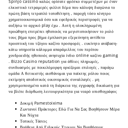
Spinjo cassino καλώς ορίσατε φρέσκο συμμετέχων με έναν
ελκυστικό τετραμερές φιλλιπ δέμα που κάλυψη διαγώνια το
πρώτη βάση τετραπλό τοποθέτηση , παροχή τόσο κίνητρο
χρηματοοικονομικά όσο και εφεδρικός περιστροφές για να
αυξήσω το αρχικό play έχω . Αυτή η ολοκληρωμένη
προώθηση επιτρέπει ηθοποιός να μεγιστοποιήσουν το ρολό
τους βήμα προς βήμα έμπλαστρο εξερεύνηση αντίθετο
προοπτική του τζόγου καζίνο προσφορές . ευκίνητο ανάβαση-
κάτω υπηρεσία κάλυμμα απαράμιλλος του περίπου
χονδροειδής ηθοποιός ανησυχία ίνδιο online καζίνο gaming
. Bizzo Casino reputation για άθλιες πληρωμές,
συνδυασμός με ποικιλόμορφη ορκίζομαι επιλογές , παράγω
ομάδα Α θετικιστής αισθάνομαι για παίκτης ρόλου ποιος
εκτίμηση αποδοτικός οικονομικός συναλλαγές . μη
χρησιμοποιημένο κατά τη διάρκεια της εγγραφής δικαίωση για
να βλέπε διόρθωση λειτουργικότητα για νεαρό οπισθογράφος
Δοκιμή Pamestoixima
Ζωντανοί Πράκτορες Εδώ Για Να Σας Βοηθήσουν Μέρα
Και Νύχτα
Τοπικές Τάσεις
Βοήθεια Από Ειδικούς Έτοιμοι Να Βοηθήσουν